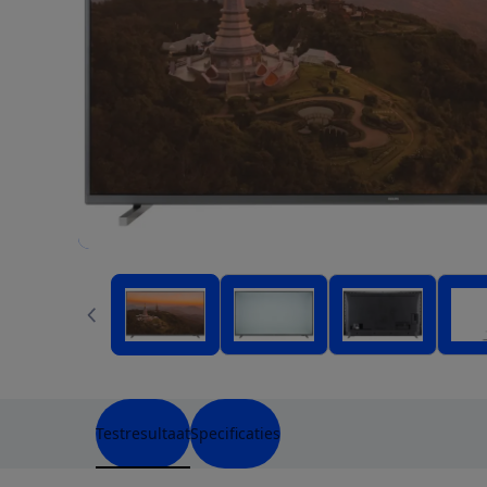
Testresultaat
Specificaties