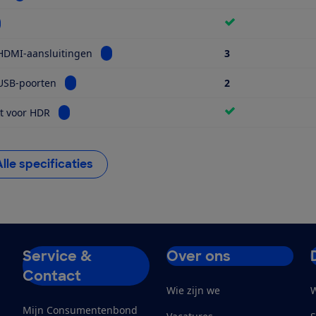
kijk informatie voor Wifi
Bekijk informatie voor Aantal HDMI-aansluiti
HDMI-aansluitingen
3
Bekijk informatie voor Aantal USB-poorten
USB-poorten
2
Bekijk informatie voor Geschikt voor HDR
t voor HDR
Alle specificaties
Service &
Over ons
Contact
Wie zijn we
W
Mijn Consumentenbond