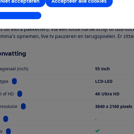
ch). Het is een Smart TV met onder meer apps voor Netflix en
Niet accepteren
Accepteer alle cookies
een kabel. Verder is deze tv geschikt voor HDR-beeldmateriaa
ie kijken bij Digitenne (alleen NPO1, 2, 3 en een regionale zen
stellingen aanpassen
elliet heb je wel een CI+ module in de tv nodig om de geco
 uit extra pakketten). Via een losse harde schijf of usb-stic
mma's opnemen, live tv pauzeren en terugspoelen. Er zitt
nvatting
agonaal (inch)
55 inch
Bekijk informatie voor Schermtype
type
LCD-LED
Bekijk informatie voor Ultra HD of HD
D of HD
4K Ultra HD
Bekijk informatie voor Schermresolutie
esolutie
3840 x 2160 pixels
Bekijk informatie voor Miniled
-
Bekijk informatie voor Smart TV
TV