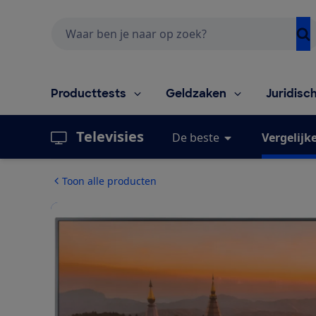
Zoeken
Producttests
Geldzaken
Juridisc
Televisies
De beste
Vergelijk
Toon alle producten