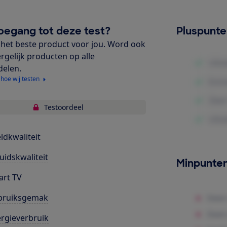
oegang tot deze test?
Pluspunt
het beste product voor jou. Word ook
ergelijk producten op alle
delen.
 hoe wij testen
Testoordeel
ldkwaliteit
uidskwaliteit
Minpunte
rt TV
bruiksgemak
rgieverbruik