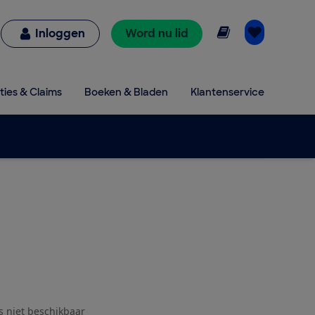
Online lezen
Inloggen
Word nu lid
ties & Claims
Boeken & Bladen
Klantenservice
js niet beschikbaar