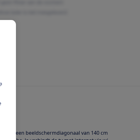
pp
e
visie met een beeldschermdiagonaal van 140 cm