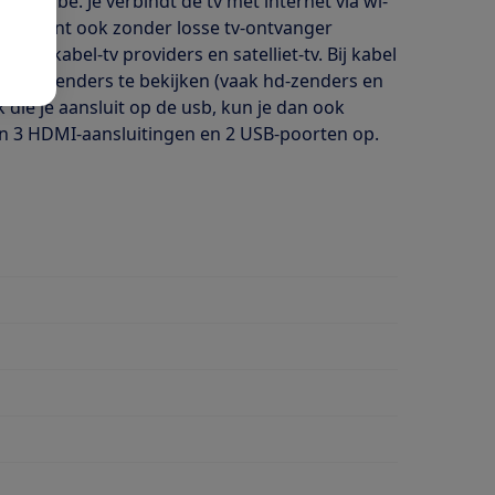
 Youtube. Je verbindt de tv met internet via wi-
l. Je kunt ook zonder losse tv-ontvanger
der), kabel-tv providers en satelliet-tv. Bij kabel
deerde zenders te bekijken (vaak hd-zenders en
k die je aansluit op de usb, kun je dan ook
en 3 HDMI-aansluitingen en 2 USB-poorten op.