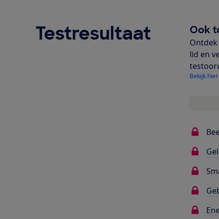
Testresultaat
Ook t
Ontdek 
lid en v
testoor
Bekijk hier
Bee
Gel
Sma
Ge
Ene