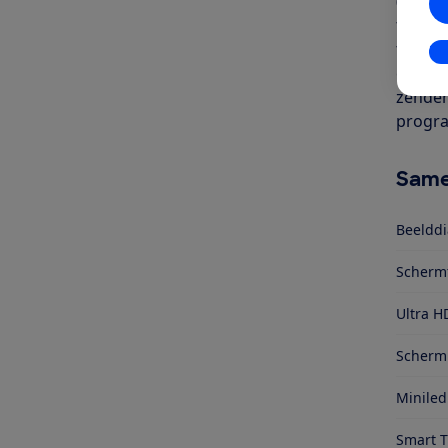
(55 in
fi of 
televis
In
en sat
zenders
progra
Same
Beelddi
Scherm
Ultra H
Schermr
Miniled
Smart 