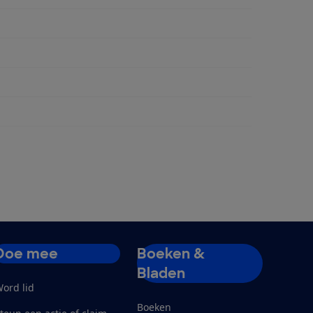
ngen
Doe mee
Boeken &
Bladen
ord lid
Boeken