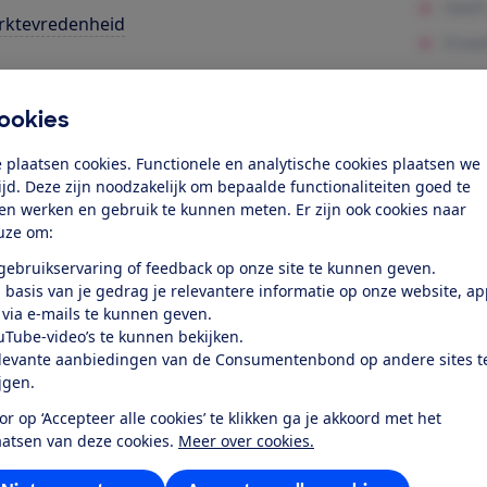
rktevredenheid
k toegang tot deze test?
ookies
Word lid
 plaatsen cookies. Functionele en analytische cookies plaatsen we
tijd. Deze zijn noodzakelijk om bepaalde functionaliteiten goed te
ten werken en gebruik te kunnen meten. Er zijn ook cookies naar
Al lid? Log in
uze om:
 gebruikservaring of feedback op onze site te kunnen geven.
 basis van je gedrag je relevantere informatie op onze website, a
 via e-mails te kunnen geven.
uTube-video’s te kunnen bekijken.
levante aanbiedingen van de Consumentenbond op andere sites t
r dit product
ijgen.
or op ‘Accepteer alle cookies’ te klikken ga je akkoord met het
even door de Consumentenbond
aatsen van deze cookies.
Meer over cookies.
lips 55PUS7805/12 uit 2020 is een 4K Ultra HD lcd-led tele