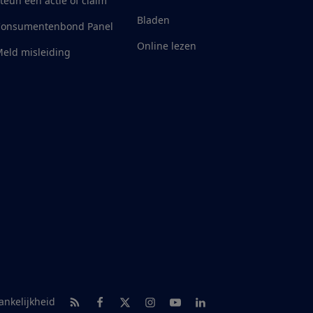
teun een actie of claim
Bladen
Consumentenbond Panel
Online lezen
eld misleiding
RSS-feed nieuws
Facebook
Twitter
Instagram
Youtube
LinkedIn
ankelijkheid