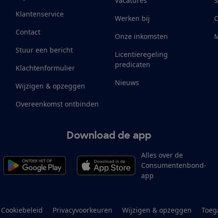
Vacatures
S
Klantenservice
Werken bij
Contact
Onze inkomsten
M
Stuur een bericht
Licentieregeling
predicaten
Klachtenformulier
Nieuws
Wijzigen & opzeggen
Overeenkomst ontbinden
Download de app
Alles over de
Consumentenbond-
app
Cookiebeleid
Privacyvoorkeuren
Wijzigen & opzeggen
Toeg