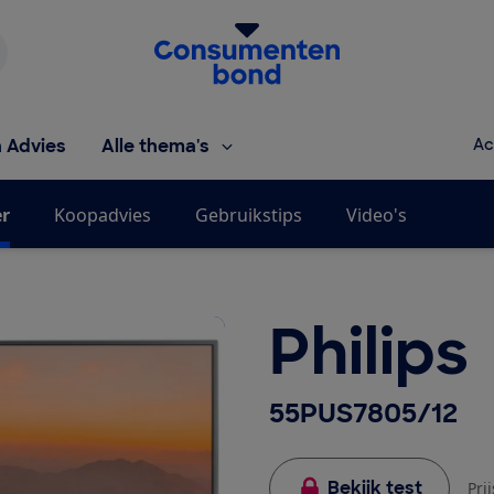
Homepage van de Consumentenbond
h Advies
Alle thema's
Ac
er
Koopadvies
Gebruikstips
Video's
Philips
55PUS7805/12
Bekijk test
Pri