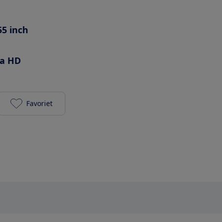
55 inch
ra HD
Favoriet
Philips 55PUS7805/12 toevoegen aan je favorieten