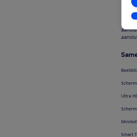
inch). 
een ka
kijken 
In
gecodee
aanslu
aanslu
Same
Beelddi
Scherm
Ultra H
Schermr
Miniled
Smart 