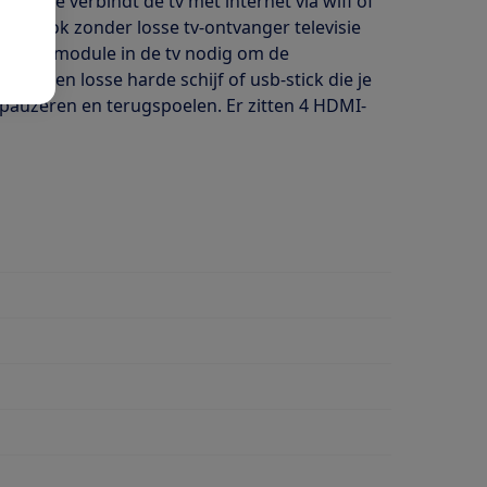
ube. Je verbindt de tv met internet via wifi of
kunt ook zonder losse tv-ontvanger televisie
l een CI+ module in de tv nodig om de
. Via een losse harde schijf of usb-stick die je
 pauzeren en terugspoelen. Er zitten 4 HDMI-