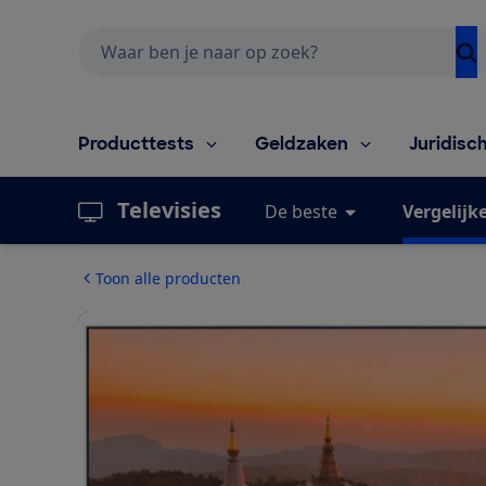
Zoeken
Producttests
Geldzaken
Juridisc
Televisies
De beste
Vergelijk
Toon alle producten