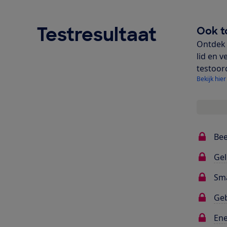
Testresultaat
Ook t
Ontdek 
lid en v
testoor
Bekijk hier
Bee
Gel
Sma
Ge
Ene