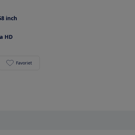
58 inch
ra HD
Favoriet
Philips 58PUS8506/12 toevoegen aan je favorieten