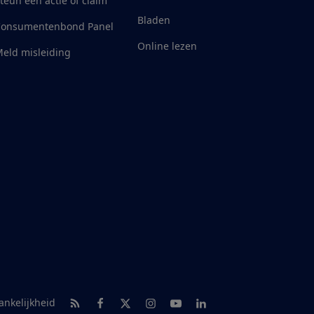
teun een actie of claim
Bladen
Consumentenbond Panel
Online lezen
eld misleiding
RSS-feed nieuws
Facebook
Twitter
Instagram
Youtube
LinkedIn
ankelijkheid