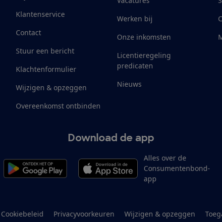
Vacatures
S
Klantenservice
Werken bij
Contact
Onze inkomsten
M
Stuur een bericht
Licentieregeling
predicaten
Klachtenformulier
Nieuws
Wijzigen & opzeggen
Overeenkomst ontbinden
Download de app
Alles over de
Consumentenbond-
app
Cookiebeleid
Privacyvoorkeuren
Wijzigen & opzeggen
Toeg