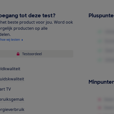
oegang tot deze test?
Pluspunt
het beste product voor jou. Word ook
ergelijk producten op alle
delen.
 hoe wij testen
Testoordeel
ldkwaliteit
uidskwaliteit
Minpunte
rt TV
bruiksgemak
rgieverbruik