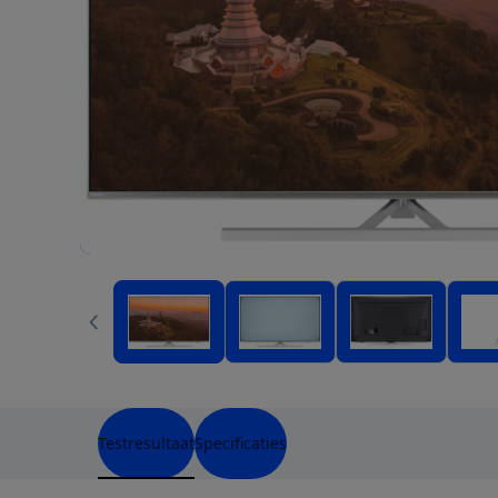
Testresultaat
Specificaties