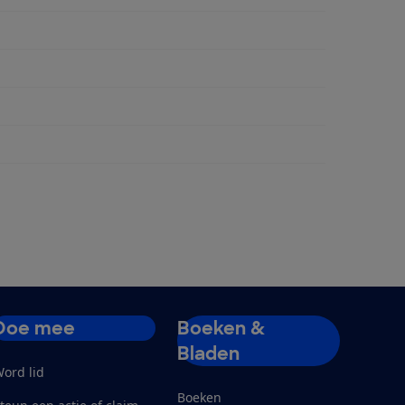
ngen
Doe mee
Boeken &
Bladen
ord lid
Boeken