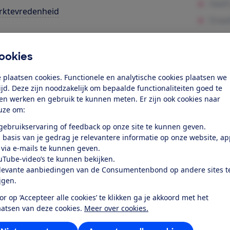
rktevredenheid
k toegang tot deze test?
ookies
Word lid
 plaatsen cookies. Functionele en analytische cookies plaatsen we
tijd. Deze zijn noodzakelijk om bepaalde functionaliteiten goed te
ten werken en gebruik te kunnen meten. Er zijn ook cookies naar
Al lid? Log in
uze om:
 gebruikservaring of feedback op onze site te kunnen geven.
 basis van je gedrag je relevantere informatie op onze website, a
 via e-mails te kunnen geven.
uTube-video’s te kunnen bekijken.
levante aanbiedingen van de Consumentenbond op andere sites t
r dit product
ijgen.
or op ‘Accepteer alle cookies’ te klikken ga je akkoord met het
even door de Consumentenbond
aatsen van deze cookies.
Meer over cookies.
lips 58PUS8506/12 uit 2021 is een 4K Ultra HD lcd-led telev