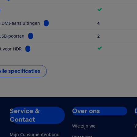
kijk informatie voor Wifi
Bekijk informatie voor Aantal HDMI-aansluiti
HDMI-aansluitingen
4
Bekijk informatie voor Aantal USB-poorten
USB-poorten
2
Bekijk informatie voor Geschikt voor HDR
t voor HDR
Alle specificaties
Service &
Over ons
Contact
Wie zijn we
W
Mijn Consumentenbond