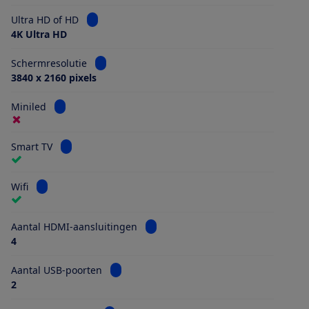
Bekijk informatie voor Ultra HD of HD
Ultra HD of HD
4K Ultra HD
Bekijk informatie voor Schermresolutie
Schermresolutie
3840 x 2160 pixels
Bekijk informatie voor Miniled
Miniled
Bekijk informatie voor Smart TV
Smart TV
Bekijk informatie voor Wifi
Wifi
Bekijk informatie voor Aantal HDMI
Aantal HDMI-aansluitingen
4
Bekijk informatie voor Aantal USB-poorten
Aantal USB-poorten
2