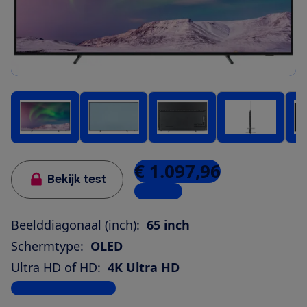
€ 1.097,96
Bekijk test
4 winkels
Beelddiagonaal (inch):
65 inch
Schermtype:
OLED
Ultra HD of HD:
4K Ultra HD
Bekijk alle specificaties