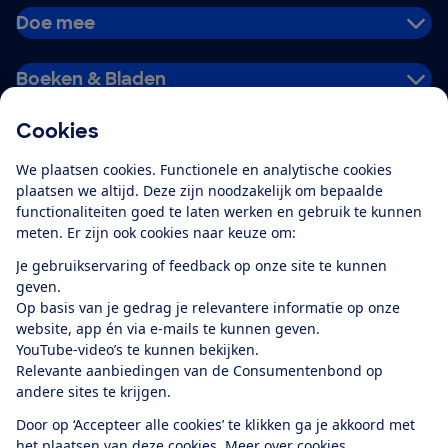
Doe mee
Boeken & Bladen
Cookies
Download de app
We plaatsen cookies. Functionele en analytische cookies
plaatsen we altijd. Deze zijn noodzakelijk om bepaalde
functionaliteiten goed te laten werken en gebruik te kunnen
meten. Er zijn ook cookies naar keuze om:
Alles over de
Consumentenbond-
Je gebruikservaring of feedback op onze site te kunnen
app
geven.
Op basis van je gedrag je relevantere informatie op onze
website, app én via e-mails te kunnen geven.
Algemene Voorwaarden
Privacyverklaring
YouTube-video’s te kunnen bekijken.
Cookiebeleid
Privacyvoorkeuren
Wijzigen & opzeggen
Relevante aanbiedingen van de Consumentenbond op
Toegankelijkheid
andere sites te krijgen.
RSS-feed nieuws
Facebook
Twitter
Instagram
Youtube
LinkedIn
Door op ‘Accepteer alle cookies’ te klikken ga je akkoord met
het plaatsen van deze cookies.
Meer over cookies.