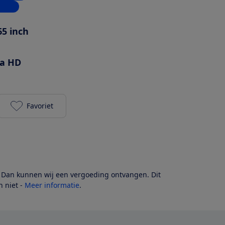
inkel
65 inch
ra HD
Favoriet
Philips 65PML9008/12 toevoegen aan je favorieten
? Dan kunnen wij een vergoeding ontvangen. Dit
 niet -
Meer informatie
.