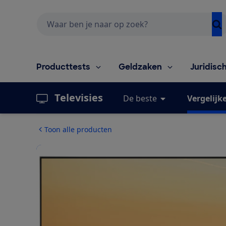
Zoeken
Producttests
Geldzaken
Juridisc
Televisies
De beste
Vergelijk
Toon alle producten