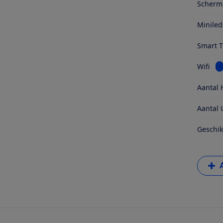
Schermr
Miniled
Smart 
Be
Wifi
Aantal 
Aantal 
Geschik