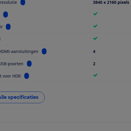
Bekijk informatie voor Schermresolutie
esolutie
3840 x 2160 pixels
Bekijk informatie voor Miniled
Bekijk informatie voor Smart TV
TV
kijk informatie voor Wifi
Bekijk informatie voor Aantal HDMI-aansluiti
HDMI-aansluitingen
4
Bekijk informatie voor Aantal USB-poorten
USB-poorten
2
Bekijk informatie voor Geschikt voor HDR
t voor HDR
Alle specificaties