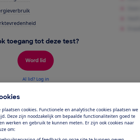
rgieverbruik
rktevredenheid
k toegang tot deze test?
Word lid
Al lid? Log in
ookies
 plaatsen cookies. Functionele en analytische cookies plaatsen we
tijd. Deze zijn noodzakelijk om bepaalde functionaliteiten goed te
ten werken en gebruik te kunnen meten. Er zijn ook cookies naar
r dit product
uze om:
even door de Consumentenbond
 gebruikservaring of feedback op onze site te kunnen geven.