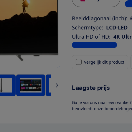
1 w
Beelddiagonaal (inch):
Schermtype:
LCD-LED
Ultra HD of HD:
4K Ult
Bekijk alle specificaties
Vergelijk dit product
Laagste prijs
Ga je via ons naar een winkel
beïnvloedt onze beoordelingen