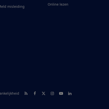
Online lezen
eld misleiding
RSS-feed nieuws
Facebook
Twitter
Instagram
Youtube
LinkedIn
ankelijkheid