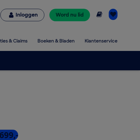
Online lezen
Inloggen
Word nu lid
ties & Claims
Boeken & Bladen
Klantenservice
699,-