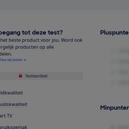
oegang tot deze test?
Pluspunt
het beste product voor jou. Word ook
ergelijk producten op alle
delen.
 hoe wij testen
Testoordeel
ldkwaliteit
uidskwaliteit
Minpunte
rt TV
bruiksgemak