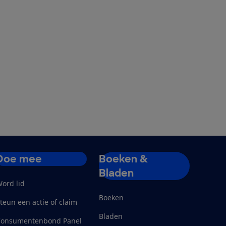
Doe mee
Boeken &
Bladen
ord lid
Boeken
teun een actie of claim
Bladen
Consumentenbond Panel