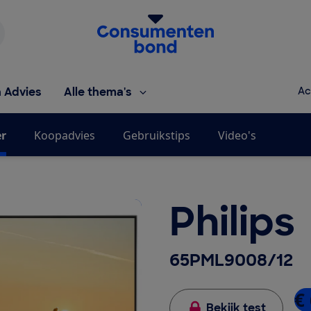
Homepage van de Consumentenbond
h Advies
Alle thema's
Ac
er
Koopadvies
Gebruikstips
Video's
Philips
65PML9008/12
€ 
Bekijk test