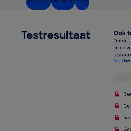
Testresultaat
Specificaties
Prijzen
Testresultaat
Ook t
Ontdek 
lid en v
testoor
Bekijk hier
Bee
Gel
Sma
Ge