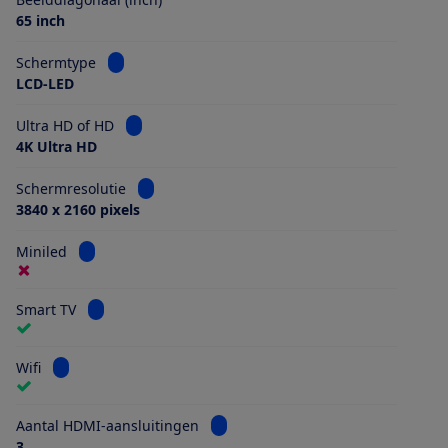
65 inch
Bekijk informatie voor Schermtype
Schermtype
LCD-LED
Bekijk informatie voor Ultra HD of HD
Ultra HD of HD
4K Ultra HD
Bekijk informatie voor Schermresolutie
Schermresolutie
3840 x 2160 pixels
Bekijk informatie voor Miniled
Miniled
Bekijk informatie voor Smart TV
Smart TV
Bekijk informatie voor Wifi
Wifi
Bekijk informatie voor Aantal HDMI
Aantal HDMI-aansluitingen
3