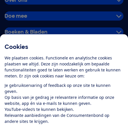
Doe mee
Boeken & Bladen
Cookies
Download de app
We plaatsen cookies. Functionele en analytische cookies
plaatsen we altijd. Deze zijn noodzakelijk om bepaalde
functionaliteiten goed te laten werken en gebruik te kunnen
meten. Er zijn ook cookies naar keuze om:
Alles over de
Consumentenbond-
Je gebruikservaring of feedback op onze site te kunnen
app
geven.
Op basis van je gedrag je relevantere informatie op onze
website, app én via e-mails te kunnen geven.
Algemene Voorwaarden
Privacyverklaring
YouTube-video’s te kunnen bekijken.
Cookiebeleid
Privacyvoorkeuren
Wijzigen & opzeggen
Relevante aanbiedingen van de Consumentenbond op
Toegankelijkheid
andere sites te krijgen.