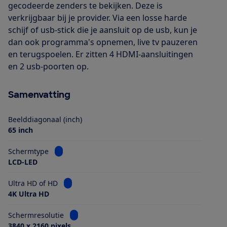
gecodeerde zenders te bekijken. Deze is
verkrijgbaar bij je provider. Via een losse harde
schijf of usb-stick die je aansluit op de usb, kun je
dan ook programma's opnemen, live tv pauzeren
en terugspoelen. Er zitten 4 HDMI-aansluitingen
en 2 usb-poorten op.
Samenvatting
Beelddiagonaal (inch)
65 inch
Bekijk informatie voor Schermtype
Schermtype
LCD-LED
Bekijk informatie voor Ultra HD of HD
Ultra HD of HD
4K Ultra HD
Bekijk informatie voor Schermresolutie
Schermresolutie
3840 x 2160 pixels