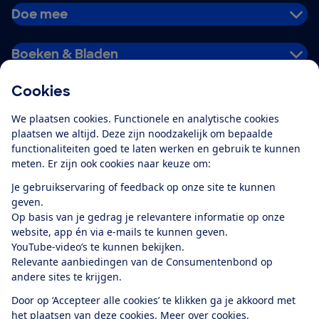
Doe mee
Boeken & Bladen
Cookies
Download de app
We plaatsen cookies. Functionele en analytische cookies
plaatsen we altijd. Deze zijn noodzakelijk om bepaalde
functionaliteiten goed te laten werken en gebruik te kunnen
meten. Er zijn ook cookies naar keuze om:
Alles over de
Consumentenbond-
Je gebruikservaring of feedback op onze site te kunnen
app
geven.
Op basis van je gedrag je relevantere informatie op onze
website, app én via e-mails te kunnen geven.
Algemene Voorwaarden
Privacyverklaring
YouTube-video’s te kunnen bekijken.
Cookiebeleid
Privacyvoorkeuren
Wijzigen & opzeggen
Relevante aanbiedingen van de Consumentenbond op
Toegankelijkheid
andere sites te krijgen.
RSS-feed nieuws
Facebook
Twitter
Instagram
Youtube
LinkedIn
Door op ‘Accepteer alle cookies’ te klikken ga je akkoord met
het plaatsen van deze cookies.
Meer over cookies.