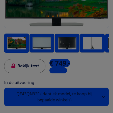
€ 749,-
Bekijk test
2 winkels
In de uitvoering
QE43QN92F (identiek model, te koop bij
bepaalde winkels)