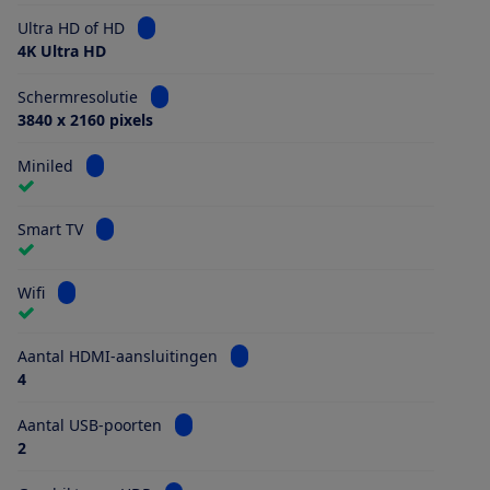
Bekijk informatie voor Ultra HD of HD
Ultra HD of HD
4K Ultra HD
Bekijk informatie voor Schermresolutie
Schermresolutie
3840 x 2160 pixels
Bekijk informatie voor Miniled
Miniled
Bekijk informatie voor Smart TV
Smart TV
Bekijk informatie voor Wifi
Wifi
Bekijk informatie voor Aantal HDMI
Aantal HDMI-aansluitingen
4
Bekijk informatie voor Aantal USB-poorten
Aantal USB-poorten
2