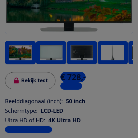
€ 728,-
Bekijk test
2 winkels
Beelddiagonaal (inch):
50 inch
Schermtype:
LCD-LED
Ultra HD of HD:
4K Ultra HD
Bekijk alle specificaties