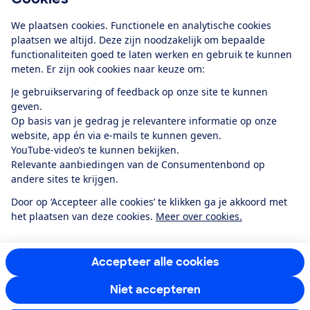
Download de app
We plaatsen cookies. Functionele en analytische cookies
plaatsen we altijd. Deze zijn noodzakelijk om bepaalde
functionaliteiten goed te laten werken en gebruik te kunnen
meten. Er zijn ook cookies naar keuze om:
Alles over de
Consumentenbond-
Je gebruikservaring of feedback op onze site te kunnen
app
geven.
Op basis van je gedrag je relevantere informatie op onze
website, app én via e-mails te kunnen geven.
Algemene Voorwaarden
Privacyverklaring
YouTube-video’s te kunnen bekijken.
Cookiebeleid
Privacyvoorkeuren
Wijzigen & opzeggen
Relevante aanbiedingen van de Consumentenbond op
Toegankelijkheid
andere sites te krijgen.
RSS-feed nieuws
Facebook
Twitter
Instagram
Youtube
LinkedIn
Door op ‘Accepteer alle cookies’ te klikken ga je akkoord met
het plaatsen van deze cookies.
Meer over cookies.
12.901
consumenten
beoordelen de Consumentenbond
met gemiddeld
een
8,4
Accepteer alle cookies
Niet accepteren