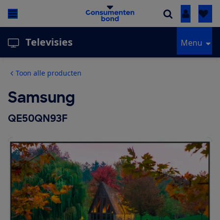
Inloggen
Televisies
Menu
Toon alle producten
Samsung
QE50QN93F