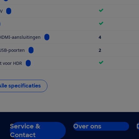
Bekijk informatie voor Smart TV
TV
kijk informatie voor Wifi
Bekijk informatie voor Aantal HDMI-aansluiti
HDMI-aansluitingen
4
Bekijk informatie voor Aantal USB-poorten
USB-poorten
2
Bekijk informatie voor Geschikt voor HDR
t voor HDR
Alle specificaties
Service &
Over ons
Contact