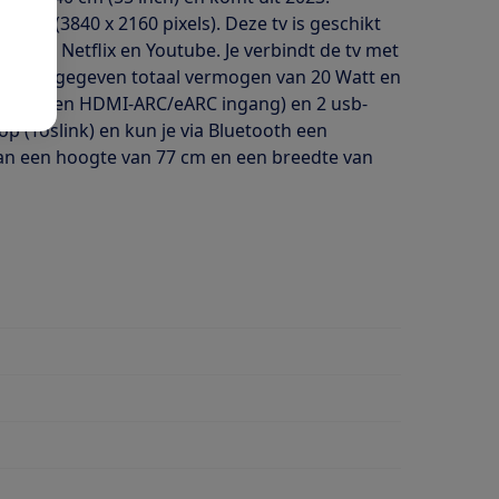
utie (3840 x 2160 pixels). Deze tv is geschikt
 voor Netflix en Youtube. Je verbindt de tv met
et een opgegeven totaal vermogen van 20 Watt en
onder een HDMI-ARC/eARC ingang) en 2 usb-
op (Toslink) en kun je via Bluetooth een
dan een hoogte van 77 cm en een breedte van