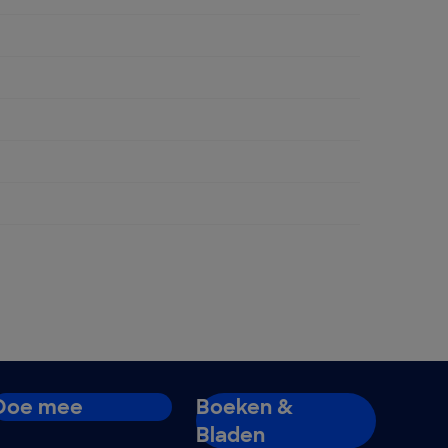
ngen
Doe mee
Boeken &
Bladen