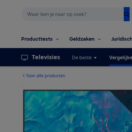
Zoeken
Producttests
Geldzaken
Juridisc
Televisies
De beste
Vergelijk
Toon alle producten