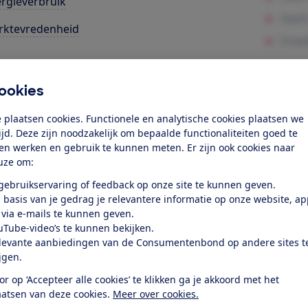
rgieverbruik
rktevredenheid
k toegang tot deze test?
ookies
Word lid
 plaatsen cookies. Functionele en analytische cookies plaatsen we
tijd. Deze zijn noodzakelijk om bepaalde functionaliteiten goed te
ten werken en gebruik te kunnen meten. Er zijn ook cookies naar
Al lid? Log in
uze om:
 gebruikservaring of feedback op onze site te kunnen geven.
 basis van je gedrag je relevantere informatie op onze website, a
 via e-mails te kunnen geven.
uTube-video’s te kunnen bekijken.
levante aanbiedingen van de Consumentenbond op andere sites t
r dit product
ijgen.
or op ‘Accepteer alle cookies’ te klikken ga je akkoord met het
even door de Consumentenbond
aatsen van deze cookies.
Meer over cookies.
sung QE55Q75C is een lcd-led-tv met een schermdiagonaal 