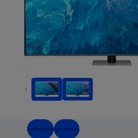
Testresultaat
Specificaties