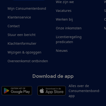
Wie zijn we
W
Mijn Consumentenbond
Vacatures
S
Klantenservice
Werken bij
Contact
Onze inkomsten
M
Stuur een bericht
Licentieregeling
predicaten
Klachtenformulier
Nieuws
Wijzigen & opzeggen
Overeenkomst ontbinden
Download de app
Alles over de
Consumentenbond-
app