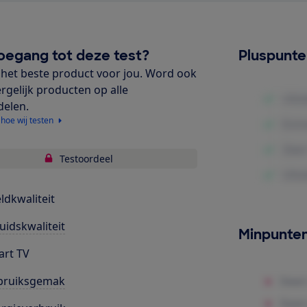
oegang tot deze test?
Pluspunt
het beste product voor jou. Word ook
ergelijk producten op alle
delen.
 hoe wij testen
Testoordeel
ldkwaliteit
uidskwaliteit
Minpunte
rt TV
bruiksgemak