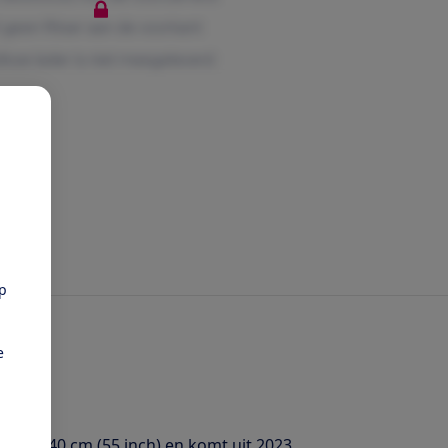
pp
e
van 140 cm (55 inch) en komt uit 2023.