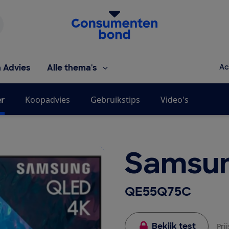
Homepage van de Consumentenbond
h Advies
Alle thema's
Ac
er
Koopadvies
Gebruikstips
Video's
Samsu
QE55Q75C
Bekijk test
Pri