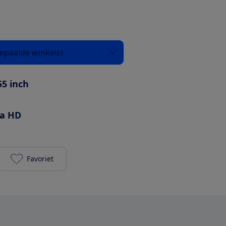
 bepaalde winkels)
55 inch
ra HD
Favoriet
Samsung QE55Q75C toevoegen aan je favorieten