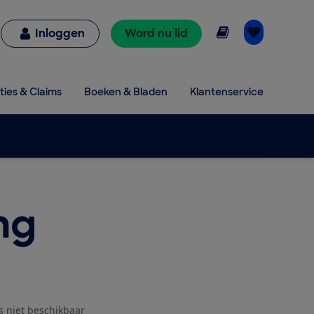
Online lezen
Inloggen
Word nu lid
ties & Claims
Boeken & Bladen
Klantenservice
ng
js niet beschikbaar