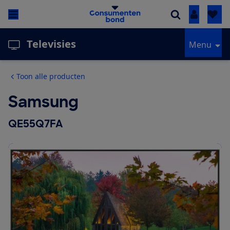
Inloggen
Televisies
Menu
Toon alle producten
Samsung
QE55Q7FA