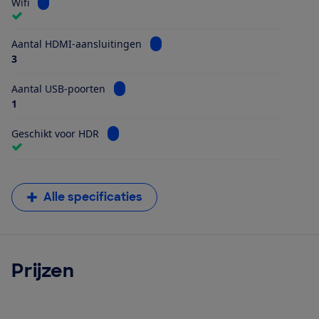
Bekijk informatie voor Wifi
Wifi
Bekijk informatie voor Aantal HDMI
Aantal HDMI-aansluitingen
3
Bekijk informatie voor Aantal USB-poorten
Aantal USB-poorten
1
Bekijk informatie voor Geschikt voor HDR
Geschikt voor HDR
Alle specificaties
Prijzen