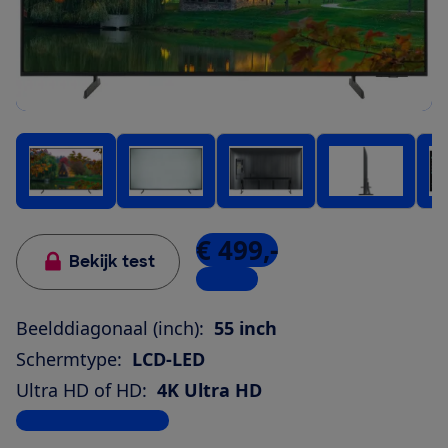
€ 499,-
Bekijk test
1 winkel
Beelddiagonaal (inch):
55 inch
Schermtype:
LCD-LED
Ultra HD of HD:
4K Ultra HD
Bekijk alle specificaties