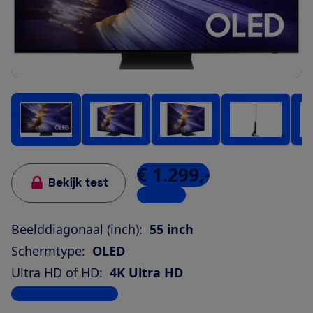
€ 1.299,-
Bekijk test
2 winkels
Beelddiagonaal (inch):
55 inch
Schermtype:
OLED
Ultra HD of HD:
4K Ultra HD
Bekijk alle specificaties