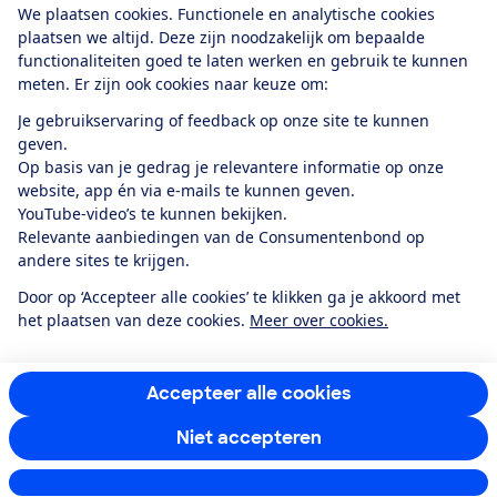
We plaatsen cookies. Functionele en analytische cookies
plaatsen we altijd. Deze zijn noodzakelijk om bepaalde
functionaliteiten goed te laten werken en gebruik te kunnen
meten. Er zijn ook cookies naar keuze om:
Alles over de
Consumentenbond-
Je gebruikservaring of feedback op onze site te kunnen
app
geven.
Op basis van je gedrag je relevantere informatie op onze
website, app én via e-mails te kunnen geven.
Algemene Voorwaarden
Privacyverklaring
YouTube-video’s te kunnen bekijken.
Cookiebeleid
Privacyvoorkeuren
Wijzigen & opzeggen
Relevante aanbiedingen van de Consumentenbond op
Toegankelijkheid
andere sites te krijgen.
RSS-feed nieuws
Facebook
Twitter
Instagram
Youtube
LinkedIn
Door op ‘Accepteer alle cookies’ te klikken ga je akkoord met
het plaatsen van deze cookies.
Meer over cookies.
12.901
consumenten
beoordelen de Consumentenbond
met gemiddeld
een
8,4
Accepteer alle cookies
Niet accepteren
Instellingen aanpassen