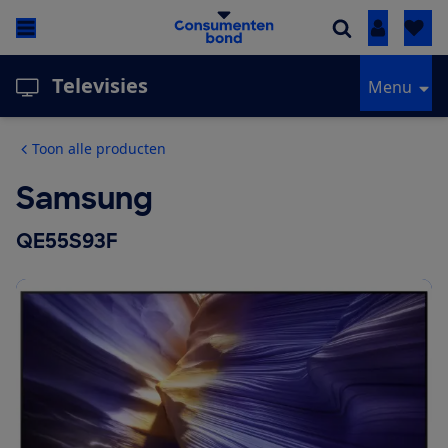
Inloggen
Televisies
Menu
Toon alle producten
Samsung
QE55S93F