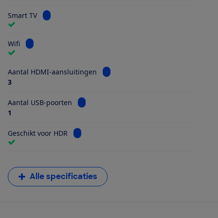
Bekijk informatie voor Smart TV
Smart TV
Bekijk informatie voor Wifi
Wifi
Bekijk informatie voor Aantal HDMI
Aantal HDMI-aansluitingen
3
Bekijk informatie voor Aantal USB-poorten
Aantal USB-poorten
1
Bekijk informatie voor Geschikt voor HDR
Geschikt voor HDR
Alle specificaties