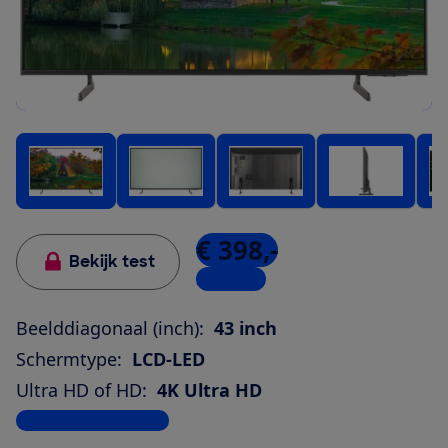
€ 398,-
Bekijk test
2 winkels
Beelddiagonaal (inch):
43 inch
Schermtype:
LCD-LED
Ultra HD of HD:
4K Ultra HD
Bekijk alle specificaties