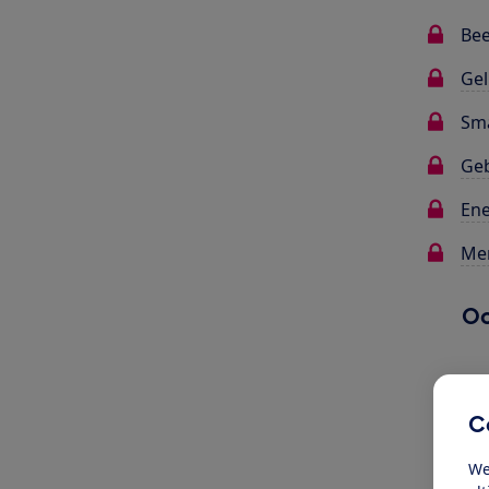
Bee
Gel
Sma
Ge
Ene
Me
Oo
C
We