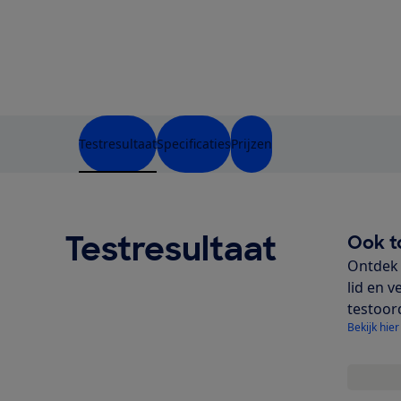
Testresultaat
Specificaties
Prijzen
Testresultaat
Ook t
Ontdek 
lid en v
testoor
Bekijk hier