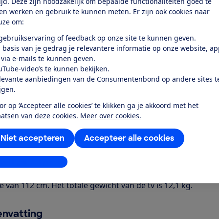
tijd. Deze zijn noodzakelijk om bepaalde functionaliteiten goed te
ten werken en gebruik te kunnen meten. Er zijn ook cookies naar
uze om:
 gebruikservaring of feedback op onze site te kunnen geven.
 basis van je gedrag je relevantere informatie op onze website, a
r dit product
 via e-mails te kunnen geven.
uTube-video’s te kunnen bekijken.
even door de Consumentenbond
levante aanbiedingen van de Consumentenbond op andere sites t
ijgen.
y K-50S32 is een lcd-led-tv met een schermdiagonaal van 12
an als een Triluminos Pro tv met een 4K schermresolutie (384
or op ‘Accepteer alle cookies’ te klikken ga je akkoord met het
ateriaal en ondersteunt daarbij onder meer Dolby Vision. 
aatsen van deze cookies.
Meer over cookies.
ps voor Netflix en Youtube. Je verbindt de tv met internet v
Niet accepteren
Accepteer alle cookies
ssysteem met een opgegeven totaal vermogen van 20 Watt 
ngangen (waaronder een HDMI-ARC/eARC ingang) en 2 usb-p
le geluidsuitgang op (Toslink) en kun je via Bluetooth een k
stellingen aanpassen
dsbedieningen meegeleverd. De tv wordt geleverd met voet
e van 112 cm. Het totale gewicht van de tv is 12,1 kg.
nvatting