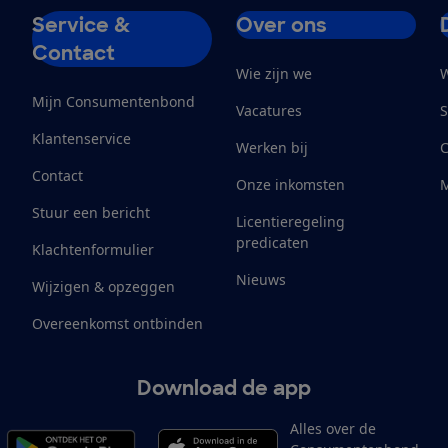
Service &
Over ons
Contact
Wie zijn we
W
Mijn Consumentenbond
Vacatures
S
Klantenservice
Werken bij
Contact
Onze inkomsten
M
Stuur een bericht
Licentieregeling
predicaten
Klachtenformulier
Nieuws
Wijzigen & opzeggen
Overeenkomst ontbinden
Download de app
Alles over de