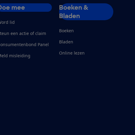
Doe mee
Boeken &
Bladen
ord lid
Boeken
teun een actie of claim
Bladen
Consumentenbond Panel
Online lezen
eld misleiding