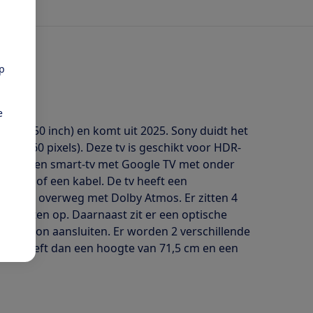
pp
e
7 cm (50 inch) en komt uit 2025. Sony duidt het
0 x 2160 pixels). Deze tv is geschikt voor HDR-
Het is een smart-tv met Google TV met onder
ia wifi of een kabel. De tv heeft een
en kan overweg met Dolby Atmos. Er zitten 4
oorten op. Daarnaast zit er een optische
optelefoon aansluiten. Er worden 2 verschillende
 en heeft dan een hoogte van 71,5 cm en een