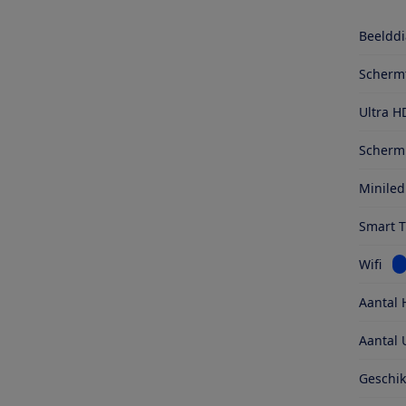
Beelddi
Scherm
Ultra H
Schermr
Miniled
Smart 
Be
Wifi
Aantal 
Aantal 
Geschik