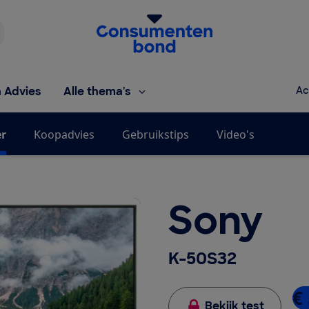
Homepage van de Consumentenbond
h Advies
Alle thema's
Ac
er
Koopadvies
Gebruikstips
Video's
Sony
K-50S32
€ 
Bekijk test