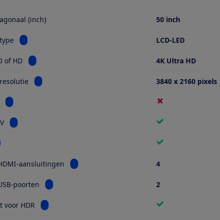
agonaal (inch)
50 inch
Bekijk informatie voor Schermtype
type
LCD-LED
Bekijk informatie voor Ultra HD of HD
D of HD
4K Ultra HD
Bekijk informatie voor Schermresolutie
esolutie
3840 x 2160 pixels
Bekijk informatie voor Miniled
Bekijk informatie voor Smart TV
TV
kijk informatie voor Wifi
Bekijk informatie voor Aantal HDMI-aansluiti
HDMI-aansluitingen
4
Bekijk informatie voor Aantal USB-poorten
USB-poorten
2
Bekijk informatie voor Geschikt voor HDR
t voor HDR