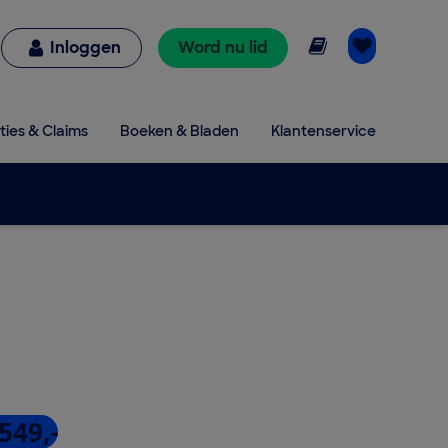
Online lezen
Inloggen
Word nu lid
ties & Claims
Boeken & Bladen
Klantenservice
549,-