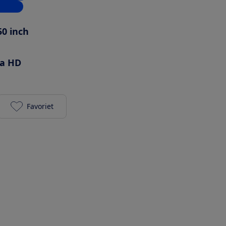
inkels
50 inch
ra HD
Favoriet
Sony K-50S32 toevoegen aan je favorieten