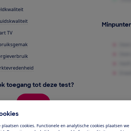
ldkwaliteit
uidskwaliteit
Minpunte
rt TV
bruiksgemak
rgieverbruik
rktevredenheid
k toegang tot deze test?
Word lid
ookies
Al lid? Log in
 plaatsen cookies. Functionele en analytische cookies plaatsen we