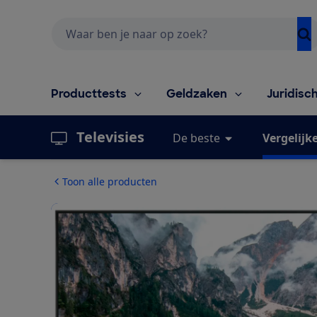
Zoeken
Producttests
Geldzaken
Juridisc
Televisies
De beste
Vergelijk
Toon alle producten