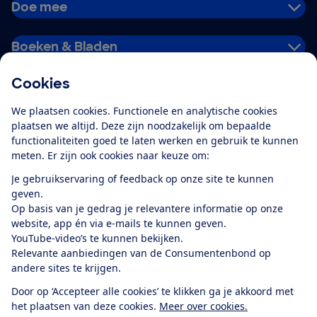
Doe mee
Boeken & Bladen
Cookies
Download de app
We plaatsen cookies. Functionele en analytische cookies
plaatsen we altijd. Deze zijn noodzakelijk om bepaalde
functionaliteiten goed te laten werken en gebruik te kunnen
meten. Er zijn ook cookies naar keuze om:
Alles over de
Consumentenbond-
Je gebruikservaring of feedback op onze site te kunnen
app
geven.
Op basis van je gedrag je relevantere informatie op onze
website, app én via e-mails te kunnen geven.
Algemene Voorwaarden
Privacyverklaring
YouTube-video’s te kunnen bekijken.
Cookiebeleid
Privacyvoorkeuren
Wijzigen & opzeggen
Relevante aanbiedingen van de Consumentenbond op
Toegankelijkheid
andere sites te krijgen.
RSS-feed nieuws
Facebook
Twitter
Instagram
Youtube
LinkedIn
Door op ‘Accepteer alle cookies’ te klikken ga je akkoord met
het plaatsen van deze cookies.
Meer over cookies.
12.901
consumenten
beoordelen de Consumentenbond
met gemiddeld