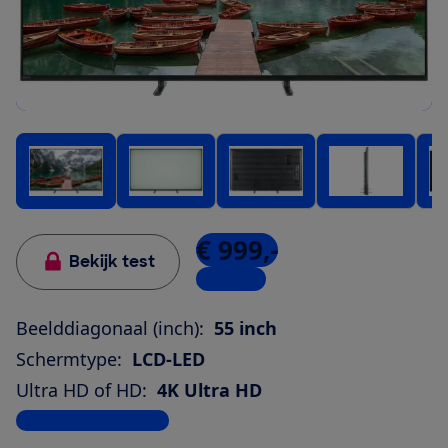
€ 999,-
Bekijk test
3 winkels
Beelddiagonaal (inch):
55 inch
Schermtype:
LCD-LED
Ultra HD of HD:
4K Ultra HD
Bekijk alle specificaties