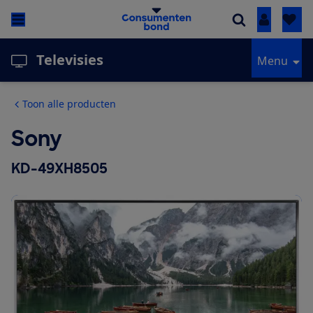
Inloggen
Televisies
Menu
Toon alle producten
Sony
KD-49XH8505