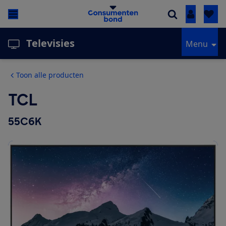
Inloggen
Televisies
Menu
Toon alle producten
TCL
55C6K