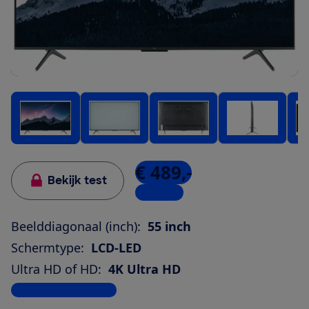
€ 489,-
Bekijk test
3 winkels
Beelddiagonaal (inch):
55 inch
Schermtype:
LCD-LED
Ultra HD of HD:
4K Ultra HD
Bekijk alle specificaties