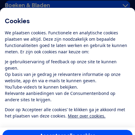
Boeken & Bladen
Cookies
Download de app
We plaatsen cookies. Functionele en analytische cookies
plaatsen we altijd. Deze zijn noodzakelijk om bepaalde
functionaliteiten goed te laten werken en gebruik te kunnen
meten. Er zijn ook cookies naar keuze om:
Alles over de
Consumentenbond-
Je gebruikservaring of feedback op onze site te kunnen
app
geven.
Op basis van je gedrag je relevantere informatie op onze
website, app én via e-mails te kunnen geven.
Algemene Voorwaarden
Privacyverklaring
YouTube-video’s te kunnen bekijken.
Cookiebeleid
Privacyvoorkeuren
Wijzigen & opzeggen
Relevante aanbiedingen van de Consumentenbond op
Toegankelijkheid
andere sites te krijgen.
RSS-feed nieuws
Facebook
Twitter
Instagram
Youtube
LinkedIn
Door op ‘Accepteer alle cookies’ te klikken ga je akkoord met
het plaatsen van deze cookies.
Meer over cookies.
12.901
consumenten
beoordelen de Consumentenbond
met gemiddeld
een
8,4