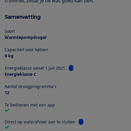
trommel, zodat je de was goed kan zien.
Samenvatting
Soort
Warmtepompdroger
Capaciteit voor katoen
9 kg
Bekijk informatie voor Energiekl
Energieklasse vanaf 1 juli 2025
Energieklasse C
Aantal droogprogramma's
12
Te bedienen met een app
Bekijk informatie voor Dire
Direct op waterafvoer aan te sluiten