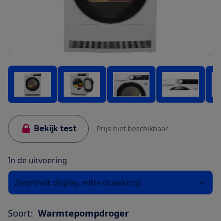
Bekijk test
Prijs niet beschikbaar
In de uitvoering
Zwart/wit display, witte draaiknop
Soort:
Warmtepompdroger