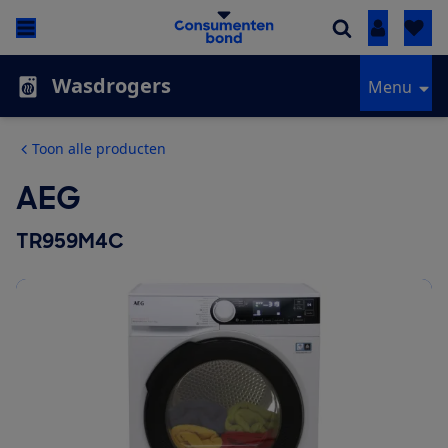
Inloggen
Wasdrogers
Menu
Toon alle producten
AEG
TR959M4C