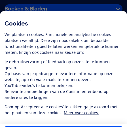
Boeken & Bladen
Cookies
Download de app
We plaatsen cookies. Functionele en analytische cookies
plaatsen we altijd. Deze zijn noodzakelijk om bepaalde
functionaliteiten goed te laten werken en gebruik te kunnen
meten. Er zijn ook cookies naar keuze om:
Alles over de
Consumentenbond-
Je gebruikservaring of feedback op onze site te kunnen
app
geven.
Op basis van je gedrag je relevantere informatie op onze
website, app én via e-mails te kunnen geven.
Algemene Voorwaarden
Privacyverklaring
YouTube-video’s te kunnen bekijken.
Cookiebeleid
Privacyvoorkeuren
Wijzigen & opzeggen
Relevante aanbiedingen van de Consumentenbond op
Toegankelijkheid
andere sites te krijgen.
RSS-feed nieuws
Facebook
Twitter
Instagram
Youtube
LinkedIn
Door op ‘Accepteer alle cookies’ te klikken ga je akkoord met
het plaatsen van deze cookies.
Meer over cookies.
12.901
consumenten
beoordelen de Consumentenbond
met gemiddeld
een
8,4