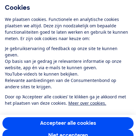
Cookies
Download de app
We plaatsen cookies. Functionele en analytische cookies
plaatsen we altijd. Deze zijn noodzakelijk om bepaalde
functionaliteiten goed te laten werken en gebruik te kunnen
meten. Er zijn ook cookies naar keuze om:
Alles over de
Consumentenbond-
Je gebruikservaring of feedback op onze site te kunnen
app
geven.
Op basis van je gedrag je relevantere informatie op onze
website, app én via e-mails te kunnen geven.
Algemene Voorwaarden
Privacyverklaring
YouTube-video’s te kunnen bekijken.
Cookiebeleid
Privacyvoorkeuren
Wijzigen & opzeggen
Relevante aanbiedingen van de Consumentenbond op
Toegankelijkheid
andere sites te krijgen.
RSS-feed nieuws
Facebook
Twitter
Instagram
Youtube
LinkedIn
Door op ‘Accepteer alle cookies’ te klikken ga je akkoord met
het plaatsen van deze cookies.
Meer over cookies.
12.901
consumenten
beoordelen de Consumentenbond
met gemiddeld
een
8,4
Accepteer alle cookies
Niet accepteren