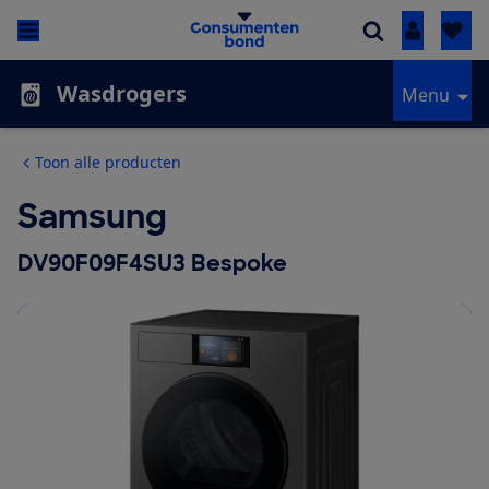
Inloggen
Wasdrogers
Menu
Toon alle producten
Samsung
DV90F09F4SU3 Bespoke