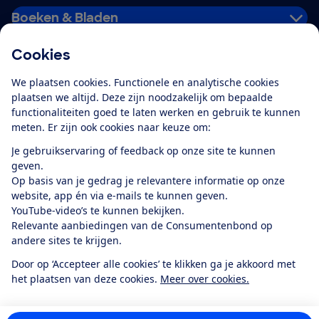
Boeken & Bladen
Cookies
Download de app
We plaatsen cookies. Functionele en analytische cookies
plaatsen we altijd. Deze zijn noodzakelijk om bepaalde
functionaliteiten goed te laten werken en gebruik te kunnen
meten. Er zijn ook cookies naar keuze om:
Alles over de
Consumentenbond-
Je gebruikservaring of feedback op onze site te kunnen
app
geven.
Op basis van je gedrag je relevantere informatie op onze
website, app én via e-mails te kunnen geven.
Algemene Voorwaarden
Privacyverklaring
YouTube-video’s te kunnen bekijken.
Cookiebeleid
Privacyvoorkeuren
Wijzigen & opzeggen
Relevante aanbiedingen van de Consumentenbond op
Toegankelijkheid
andere sites te krijgen.
RSS-feed nieuws
Facebook
Twitter
Instagram
Youtube
LinkedIn
Door op ‘Accepteer alle cookies’ te klikken ga je akkoord met
het plaatsen van deze cookies.
Meer over cookies.
12.901
consumenten
beoordelen de Consumentenbond
met gemiddeld
een
8,4