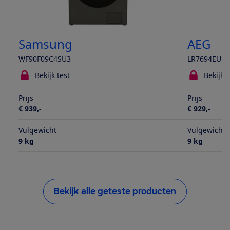
Samsung
AEG
WF90F09C4SU3
LR7694EU
Bekijk test
Bekijk t
Prijs
Prijs
€ 939,-
€ 929,-
Vulgewicht
Vulgewicht
9 kg
9 kg
Bekijk alle geteste producten