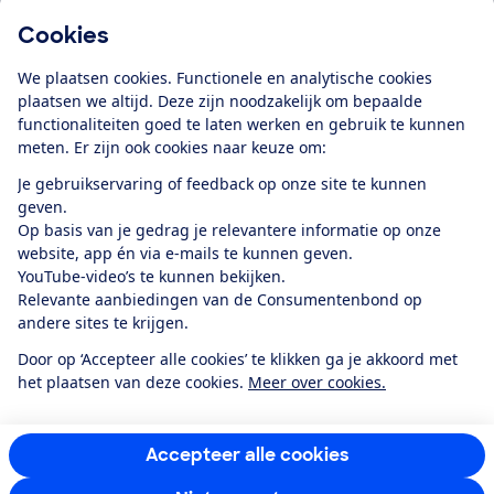
Cookies
Download de app
We plaatsen cookies. Functionele en analytische cookies
plaatsen we altijd. Deze zijn noodzakelijk om bepaalde
functionaliteiten goed te laten werken en gebruik te kunnen
meten. Er zijn ook cookies naar keuze om:
Alles over de
Consumentenbond-
Je gebruikservaring of feedback op onze site te kunnen
app
geven.
Op basis van je gedrag je relevantere informatie op onze
website, app én via e-mails te kunnen geven.
Algemene Voorwaarden
Privacyverklaring
YouTube-video’s te kunnen bekijken.
Cookiebeleid
Privacyvoorkeuren
Wijzigen & opzeggen
Relevante aanbiedingen van de Consumentenbond op
Toegankelijkheid
andere sites te krijgen.
RSS-feed nieuws
Facebook
Twitter
Instagram
Youtube
LinkedIn
Door op ‘Accepteer alle cookies’ te klikken ga je akkoord met
het plaatsen van deze cookies.
Meer over cookies.
12.901
consumenten
beoordelen de Consumentenbond
met gemiddeld
een
8,4
Accepteer alle cookies