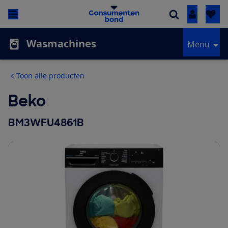
Inloggen
Wasmachines
Menu
Toon alle producten
Beko
BM3WFU4861B