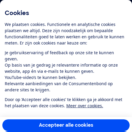
Cookies
Download de app
We plaatsen cookies. Functionele en analytische cookies
plaatsen we altijd. Deze zijn noodzakelijk om bepaalde
functionaliteiten goed te laten werken en gebruik te kunnen
meten. Er zijn ook cookies naar keuze om:
Alles over de
Consumentenbond-
Je gebruikservaring of feedback op onze site te kunnen
app
geven.
Op basis van je gedrag je relevantere informatie op onze
website, app én via e-mails te kunnen geven.
Algemene Voorwaarden
Privacyverklaring
YouTube-video’s te kunnen bekijken.
Cookiebeleid
Privacyvoorkeuren
Wijzigen & opzeggen
Relevante aanbiedingen van de Consumentenbond op
Toegankelijkheid
andere sites te krijgen.
RSS-feed nieuws
Facebook
Twitter
Instagram
Youtube
LinkedIn
Door op ‘Accepteer alle cookies’ te klikken ga je akkoord met
het plaatsen van deze cookies.
Meer over cookies.
12.901
consumenten
beoordelen de Consumentenbond
met gemiddeld
een
8,4
Accepteer alle cookies