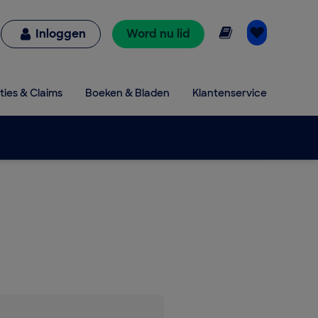
Online lezen
Inloggen
Word nu lid
ties & Claims
Boeken & Bladen
Klantenservice