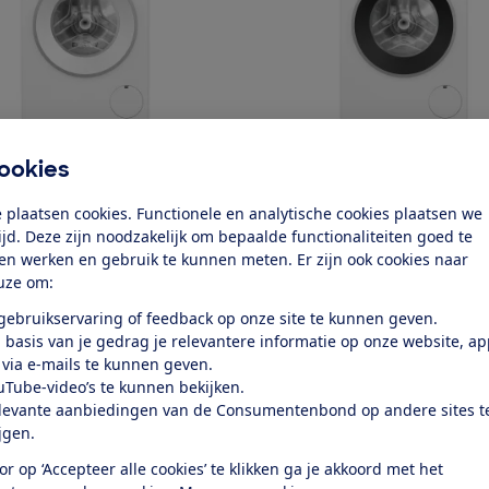
h
Bosch
ookies
MNL
WGG244FLNL
 plaatsen cookies. Functionele en analytische cookies plaatsen we
k test
Bekijk test
tijd. Deze zijn noodzakelijk om bepaalde functionaliteiten goed te
ten werken en gebruik te kunnen meten. Er zijn ook cookies naar
Prijs
uze om:
€ 839,-
 gebruikservaring of feedback op onze site te kunnen geven.
 basis van je gedrag je relevantere informatie op onze website, a
t
Vulgewicht
 via e-mails te kunnen geven.
9 kg
uTube-video’s te kunnen bekijken.
levante aanbiedingen van de Consumentenbond op andere sites t
ijgen.
or op ‘Accepteer alle cookies’ te klikken ga je akkoord met het
k alle geteste producten