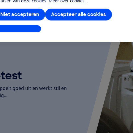
aatsen van deze cookies.
Meer over cookies.
Niet accepteren
Accepteer alle cookies
stellingen aanpassen
test
elt goed uit en werkt stil en
g...