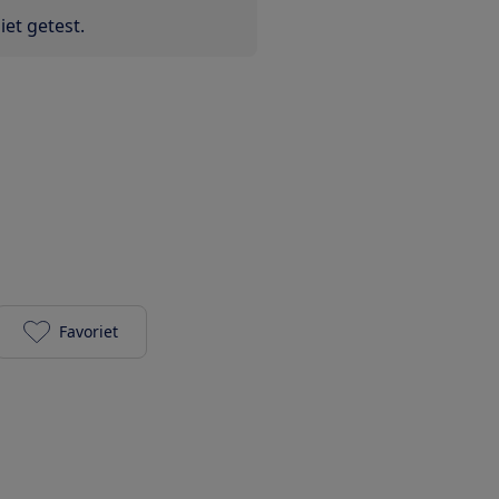
et getest.
Favoriet
Bosch WGG244FMNL toevoegen aan je favorieten