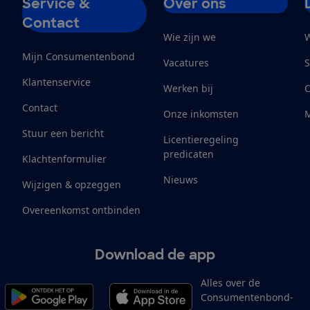
Service &
Over ons
Contact
Wie zijn we
W
Mijn Consumentenbond
Vacatures
S
Klantenservice
Werken bij
Contact
Onze inkomsten
M
Stuur een bericht
Licentieregeling
predicaten
Klachtenformulier
Nieuws
Wijzigen & opzeggen
Overeenkomst ontbinden
Download de app
Alles over de
Consumentenbond-