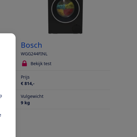
Bosch
WGG244FINL
Bekijk test
Prijs
€ 814,-
pp
Vulgewicht
9 kg
e