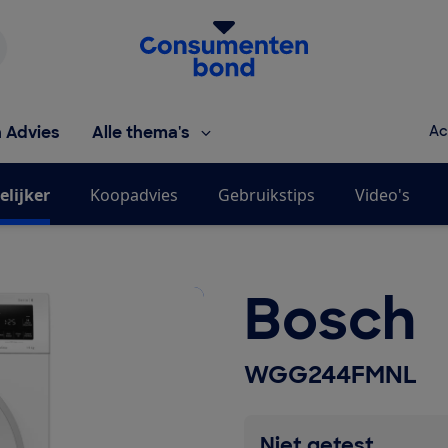
Homepage van de Consumentenbond
h Advies
Alle thema's
Ac
elijker
Koopadvies
Gebruikstips
Video's
Bosch
WGG244FMNL
Niet getest