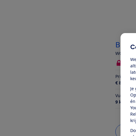
Bosc
C
WGG244Z
We
Bekij
al
la
Prijs
ke
€ 829,-
Je
Op
Vulgewich
én
9 kg
Yo
Re
kr
Do
Bekij