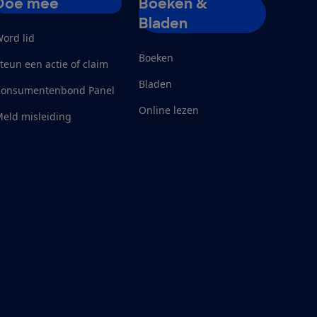
Doe mee
Boeken &
Bladen
ord lid
Boeken
teun een actie of claim
Bladen
Consumentenbond Panel
Online lezen
eld misleiding