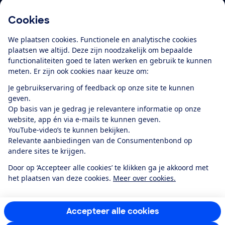
Cookies
Download de app
We plaatsen cookies. Functionele en analytische cookies
plaatsen we altijd. Deze zijn noodzakelijk om bepaalde
functionaliteiten goed te laten werken en gebruik te kunnen
meten. Er zijn ook cookies naar keuze om:
Alles over de
Consumentenbond-
Je gebruikservaring of feedback op onze site te kunnen
app
geven.
Op basis van je gedrag je relevantere informatie op onze
website, app én via e-mails te kunnen geven.
Algemene Voorwaarden
Privacyverklaring
YouTube-video’s te kunnen bekijken.
Cookiebeleid
Privacyvoorkeuren
Wijzigen & opzeggen
Relevante aanbiedingen van de Consumentenbond op
Toegankelijkheid
andere sites te krijgen.
RSS-feed nieuws
Facebook
Twitter
Instagram
Youtube
LinkedIn
Door op ‘Accepteer alle cookies’ te klikken ga je akkoord met
het plaatsen van deze cookies.
Meer over cookies.
12.901
consumenten
beoordelen de Consumentenbond
met gemiddeld
een
8,4
Accepteer alle cookies