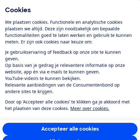
Cookies
Download de app
We plaatsen cookies. Functionele en analytische cookies
plaatsen we altijd. Deze zijn noodzakelijk om bepaalde
functionaliteiten goed te laten werken en gebruik te kunnen
meten. Er zijn ook cookies naar keuze om:
Alles over de
Consumentenbond-
Je gebruikservaring of feedback op onze site te kunnen
app
geven.
Op basis van je gedrag je relevantere informatie op onze
website, app én via e-mails te kunnen geven.
Algemene Voorwaarden
Privacyverklaring
YouTube-video’s te kunnen bekijken.
Cookiebeleid
Privacyvoorkeuren
Wijzigen & opzeggen
Relevante aanbiedingen van de Consumentenbond op
Toegankelijkheid
andere sites te krijgen.
RSS-feed nieuws
Facebook
Twitter
Instagram
Youtube
LinkedIn
Door op ‘Accepteer alle cookies’ te klikken ga je akkoord met
het plaatsen van deze cookies.
Meer over cookies.
12.901
consumenten
beoordelen de Consumentenbond
met gemiddeld
een
8,4
Accepteer alle cookies