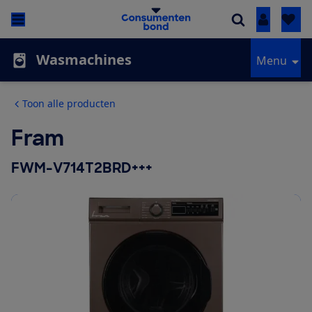
Inloggen
Wasmachines
Menu
Toon alle producten
Fram
FWM-V714T2BRD+++