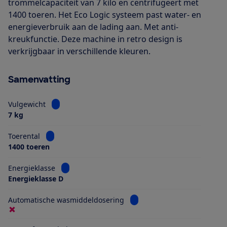
trommelcapaciteit van 7 kilo en centrifugeert met
1400 toeren. Het Eco Logic systeem past water- en
energieverbruik aan de lading aan. Met anti-
kreukfunctie. Deze machine in retro design is
verkrijgbaar in verschillende kleuren.
Samenvatting
Bekijk informatie voor Vulgewicht
Vulgewicht
7 kg
Bekijk informatie voor Toerental
Toerental
1400 toeren
Bekijk informatie voor Energieklasse
Energieklasse
Energieklasse D
Bekijk informatie voor Aut
Automatische wasmiddeldosering