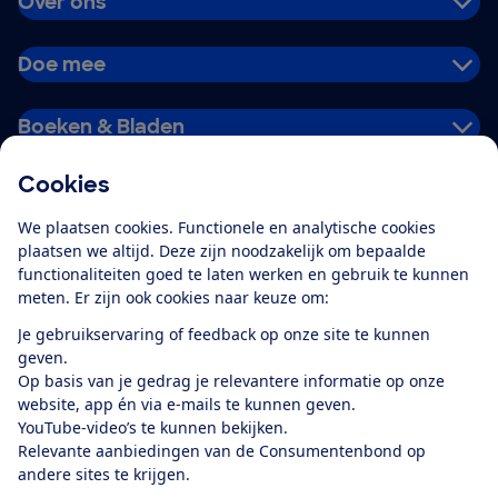
Over ons
Doe mee
Boeken & Bladen
Cookies
Download de app
We plaatsen cookies. Functionele en analytische cookies
plaatsen we altijd. Deze zijn noodzakelijk om bepaalde
functionaliteiten goed te laten werken en gebruik te kunnen
meten. Er zijn ook cookies naar keuze om:
Alles over de
Consumentenbond-
Je gebruikservaring of feedback op onze site te kunnen
app
geven.
Op basis van je gedrag je relevantere informatie op onze
website, app én via e-mails te kunnen geven.
Algemene Voorwaarden
Privacyverklaring
YouTube-video’s te kunnen bekijken.
Cookiebeleid
Privacyvoorkeuren
Wijzigen & opzeggen
Relevante aanbiedingen van de Consumentenbond op
Toegankelijkheid
andere sites te krijgen.