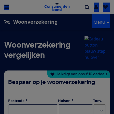
Inloggen
Woonverzekering
Menu
Woonverzekering
vergelijken
Je krijgt van ons €10 cadeau
Bespaar op je woonverzekering
Postcode *
Huisnr. *
Toev.