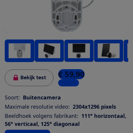
€ 59,90
Bekijk test
4 winkels
Soort:
Buitencamera
Maximale resolutie video:
2304x1296 pixels
Beeldhoek volgens fabrikant:
111° horizontaal,
56° verticaal, 125° diagonaal
Bekijk alle specificaties