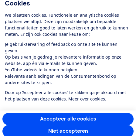
Cookies
Download de app
We plaatsen cookies. Functionele en analytische cookies
plaatsen we altijd. Deze zijn noodzakelijk om bepaalde
functionaliteiten goed te laten werken en gebruik te kunnen
meten. Er zijn ook cookies naar keuze om:
Alles over de
Consumentenbond-
Je gebruikservaring of feedback op onze site te kunnen
app
geven.
Op basis van je gedrag je relevantere informatie op onze
website, app én via e-mails te kunnen geven.
Algemene Voorwaarden
Privacyverklaring
YouTube-video’s te kunnen bekijken.
Cookiebeleid
Privacyvoorkeuren
Wijzigen & opzeggen
Relevante aanbiedingen van de Consumentenbond op
Toegankelijkheid
andere sites te krijgen.
RSS-feed nieuws
Facebook
Twitter
Instagram
Youtube
LinkedIn
Door op ‘Accepteer alle cookies’ te klikken ga je akkoord met
het plaatsen van deze cookies.
Meer over cookies.
12.901
consumenten
beoordelen de Consumentenbond
met gemiddeld
een
8,4
Accepteer alle cookies
Niet accepteren