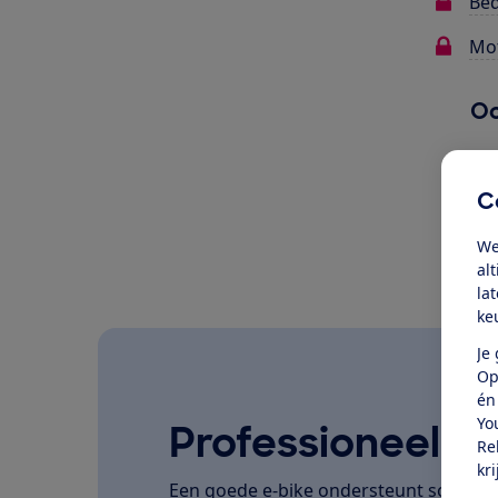
Bed
Mot
Oo
C
We
al
la
ke
Je
Op
én
Yo
Professioneel ge
Re
kr
Een goede e-bike ondersteunt soepel, la