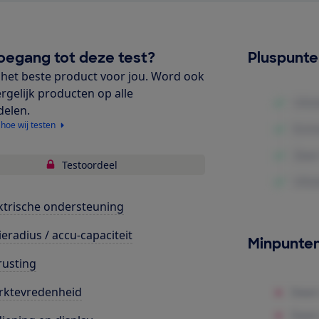
oegang tot deze test?
Pluspunt
het beste product voor jou. Word ook
ergelijk producten op alle
delen.
 hoe wij testen
Testoordeel
ktrische ondersteuning
ieradius / accu-capaciteit
Minpunte
rusting
rktevredenheid