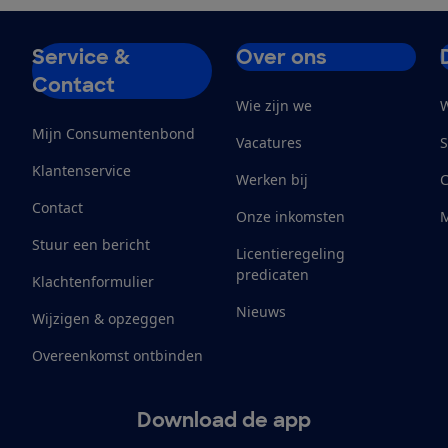
Service &
Over ons
Contact
Wie zijn we
W
Mijn Consumentenbond
Vacatures
S
Klantenservice
Werken bij
Contact
Onze inkomsten
M
Stuur een bericht
Licentieregeling
predicaten
Klachtenformulier
Nieuws
Wijzigen & opzeggen
Overeenkomst ontbinden
Download de app