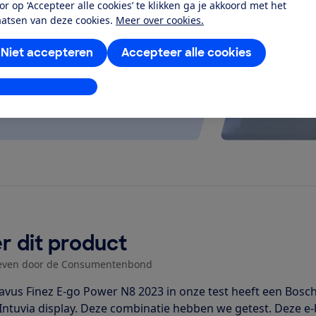
or op ‘Accepteer alle cookies’ te klikken ga je akkoord met het
 kijken of de e-bike op rolletjes
aatsen van deze cookies.
Meer over cookies.
Niet accepteren
Accepteer alle cookies
stellingen aanpassen
r dit product
even door de Consumentenbond
avus Finez E-go Power N8 2023 in onze test heeft een Bosc
Intuvia display. Deze combinatie hebben we getest. Deze e-b