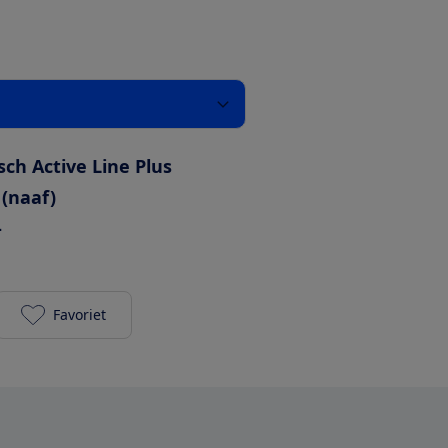
sch Active Line Plus
 (naaf)
-
Favoriet
Batavus Finez E-go Power N8 500Wh toevoegen aan