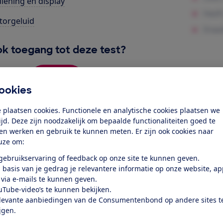
iening en display
orgeluid
k toegang tot deze test?
Word lid
ookies
Al lid? Log in
 plaatsen cookies. Functionele en analytische cookies plaatsen we
tijd. Deze zijn noodzakelijk om bepaalde functionaliteiten goed te
ten werken en gebruik te kunnen meten. Er zijn ook cookies naar
uze om:
 gebruikservaring of feedback op onze site te kunnen geven.
 basis van je gedrag je relevantere informatie op onze website, a
 via e-mails te kunnen geven.
uTube-video’s te kunnen bekijken.
test
levante aanbiedingen van de Consumentenbond op andere sites t
ijgen.
at je ver fietsen op een