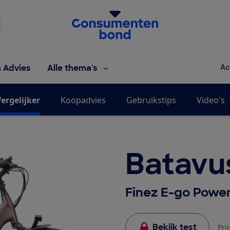
Homepage van de Consumentenbond
h Advies
Alle thema's
Ac
ergelijker
Koopadvies
Gebruikstips
Video's
Batavu
Finez E-go Powe
Bekijk test
Pri