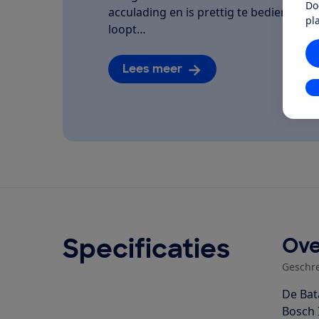
Do
acculading en is prettig te bedienen. We
pl
loopt…
Lees meer
In
Specificaties
Ove
Geschr
De Bat
Bosch 