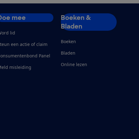
Doe mee
Boeken &
Bladen
ord lid
Boeken
teun een actie of claim
Bladen
Consumentenbond Panel
Online lezen
eld misleiding