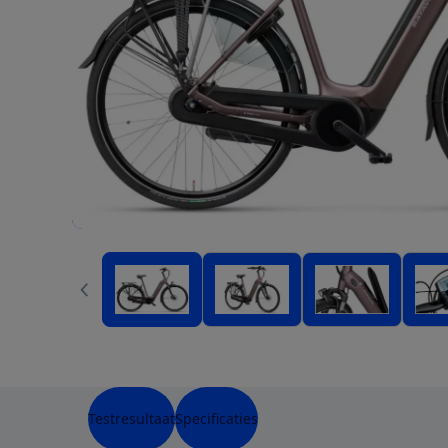
Testresultaat
Specificaties