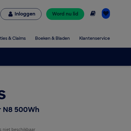
Online lezen
Inloggen
Word nu lid
ties & Claims
Boeken & Bladen
Klantenservice
s
r N8 500Wh
js niet beschikbaar