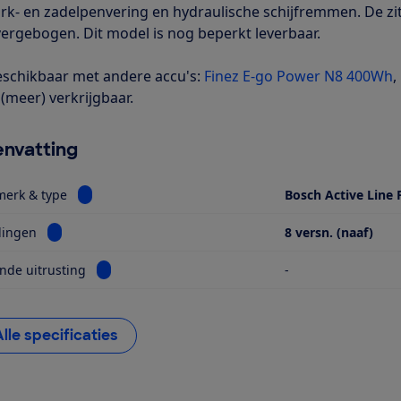
rk- en zadelpenvering en hydraulische schijfremmen. De zit
ergebogen. Dit model is nog beperkt leverbaar.
schikbaar met andere accu's:
Finez E-go Power N8 400Wh
,
 (meer) verkrijgbaar.
nvatting
Bekijk informatie voor Motor, merk & type
merk & type
Bosch Active Line 
Bekijk informatie voor Versnellingen
lingen
8 versn. (naaf)
Bekijk informatie voor Opvallende uitrusting
nde uitrusting
-
Alle specificaties