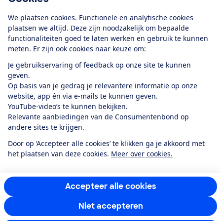
Download de app
We plaatsen cookies. Functionele en analytische cookies
plaatsen we altijd. Deze zijn noodzakelijk om bepaalde
functionaliteiten goed te laten werken en gebruik te kunnen
meten. Er zijn ook cookies naar keuze om:
Alles over de
Consumentenbond-
Je gebruikservaring of feedback op onze site te kunnen
app
geven.
Op basis van je gedrag je relevantere informatie op onze
website, app én via e-mails te kunnen geven.
Algemene Voorwaarden
Privacyverklaring
YouTube-video’s te kunnen bekijken.
Cookiebeleid
Privacyvoorkeuren
Wijzigen & opzeggen
Relevante aanbiedingen van de Consumentenbond op
Toegankelijkheid
andere sites te krijgen.
RSS-feed nieuws
Facebook
Twitter
Instagram
Youtube
LinkedIn
Door op ‘Accepteer alle cookies’ te klikken ga je akkoord met
het plaatsen van deze cookies.
Meer over cookies.
12.901
consumenten
beoordelen de Consumentenbond
met gemiddeld
een
8,4
Accepteer alle cookies
Niet accepteren