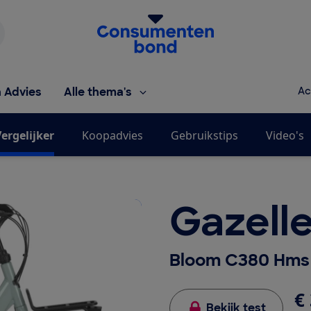
Homepage van de Consumentenbond
h Advies
Alle thema's
Ac
ergelijker
Koopadvies
Gebruikstips
Video's
Gazell
Bloom C380 Hms
€ 
Bekijk test