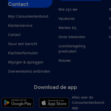
Contact
Wie zijn we
W
Mijn Consumentenbond
Vacatures
S
Klantenservice
Werken bij
Contact
Onze inkomsten
M
Stuur een bericht
Licentieregeling
predicaten
Klachtenformulier
Nieuws
Wijzigen & opzeggen
Overeenkomst ontbinden
Download de app
Alles over de
Consumentenbond-
app