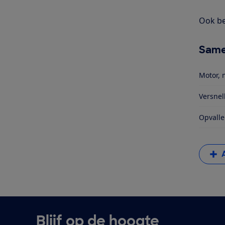
Ook be
Same
Motor, 
Versnel
Opvalle
Blijf op de hoogte