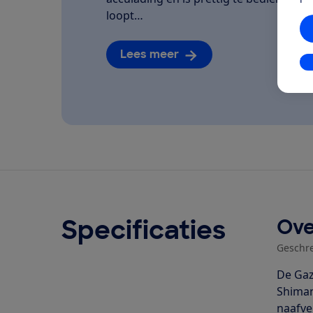
loopt…
Lees meer
In
Specificaties
Ove
Geschr
De Gaz
Shiman
naafve