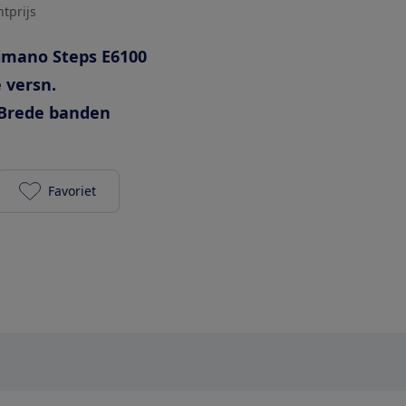
htprijs
imano Steps E6100
 versn.
Brede banden
Favoriet
Gazelle Bloom C380 Hms 418Wh toevoegen aan je 