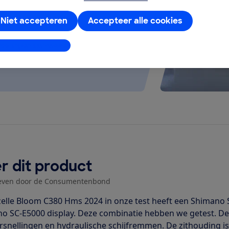
Niet accepteren
Accepteer alle cookies
stellingen aanpassen
r dit product
even door de Consumentenbond
elle Bloom C380 Hms 2024 in onze test heeft een Shimano
o SC-E5000 display. Deze combinatie hebben we getest. Dez
rsnellingen en hydraulische schijfremmen. De zithouding is 