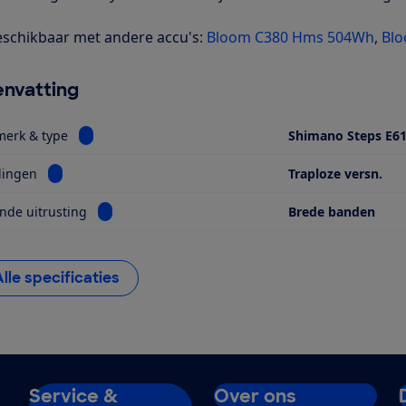
schikbaar met andere accu's:
Bloom C380 Hms 504Wh
,
Bl
nvatting
Bekijk informatie voor Motor, merk & type
merk & type
Shimano Steps E6
Bekijk informatie voor Versnellingen
lingen
Traploze versn.
Bekijk informatie voor Opvallende uitrusting
nde uitrusting
Brede banden
Alle specificaties
Service &
Over ons