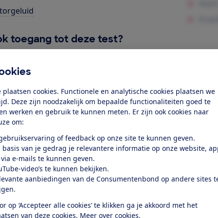
orgeluid
k toegang tot deze test?
Word lid
ookies
 plaatsen cookies. Functionele en analytische cookies plaatsen we
Al lid? Log in
tijd. Deze zijn noodzakelijk om bepaalde functionaliteiten goed te
ten werken en gebruik te kunnen meten. Er zijn ook cookies naar
uze om:
 gebruikservaring of feedback op onze site te kunnen geven.
 basis van je gedrag je relevantere informatie op onze website, a
 via e-mails te kunnen geven.
uTube-video’s te kunnen bekijken.
test
levante aanbiedingen van de Consumentenbond op andere sites t
ijgen.
at je ver fietsen op een
or op ‘Accepteer alle cookies’ te klikken ga je akkoord met het
aatsen van deze cookies.
Meer over cookies.
 kijken of de e-bike op rolletjes