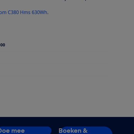
oom C380 Hms 630Wh
.
100
Doe mee
Boeken &