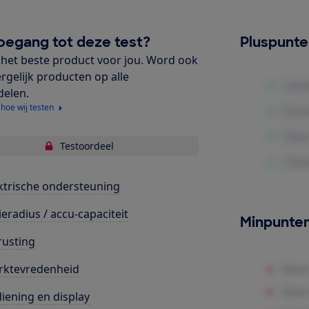
oegang tot deze test?
Pluspunt
het beste product voor jou. Word ook
ergelijk producten op alle
delen.
 hoe wij testen
Testoordeel
ktrische ondersteuning
ieradius / accu-capaciteit
Minpunte
rusting
rktevredenheid
iening en display