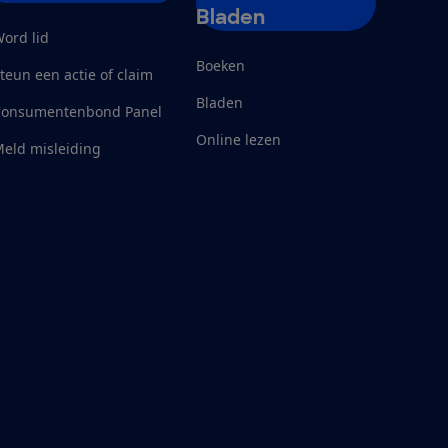
Bladen
ord lid
Boeken
teun een actie of claim
Bladen
Consumentenbond Panel
Online lezen
eld misleiding