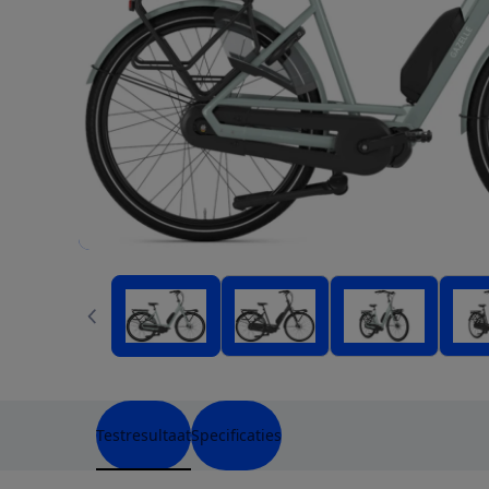
Testresultaat
Specificaties