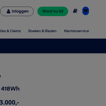
Online lezen
Inloggen
Word nu lid
ties & Claims
Boeken & Bladen
Klantenservice
e
 418Wh
3.000,-