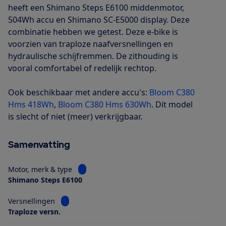
heeft een Shimano Steps E6100 middenmotor,
504Wh accu en Shimano SC-E5000 display. Deze
combinatie hebben we getest. Deze e-bike is
voorzien van traploze naafversnellingen en
hydraulische schijfremmen. De zithouding is
vooral comfortabel of redelijk rechtop.
Ook beschikbaar met andere accu's:
Bloom C380
Hms 418Wh
,
Bloom C380 Hms 630Wh
. Dit model
is slecht of niet (meer) verkrijgbaar.
Samenvatting
Bekijk informatie voor Motor, merk & type
Motor, merk & type
Shimano Steps E6100
Bekijk informatie voor Versnellingen
Versnellingen
Traploze versn.