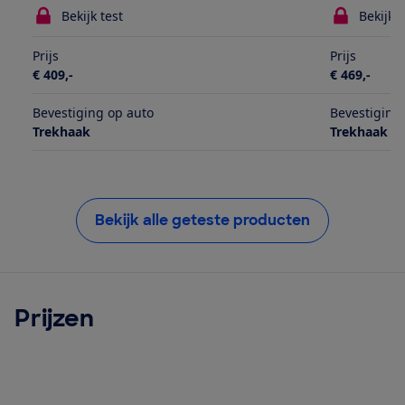
Bekijk test
Bekijk t
Prijs
Prijs
€ 409,-
€ 469,-
Bevestiging op auto
Bevestiging
Trekhaak
Trekhaak
Bekijk alle geteste producten
Prijzen