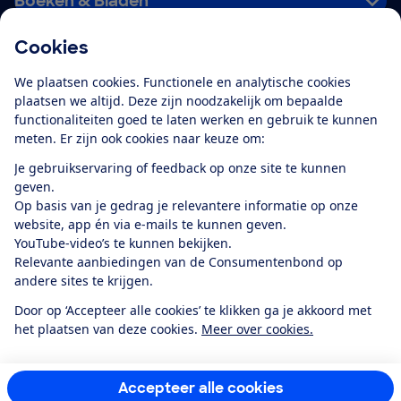
Boeken & Bladen
Cookies
Download de app
We plaatsen cookies. Functionele en analytische cookies
plaatsen we altijd. Deze zijn noodzakelijk om bepaalde
functionaliteiten goed te laten werken en gebruik te kunnen
meten. Er zijn ook cookies naar keuze om:
Alles over de
Consumentenbond-
Je gebruikservaring of feedback op onze site te kunnen
app
geven.
Op basis van je gedrag je relevantere informatie op onze
website, app én via e-mails te kunnen geven.
Algemene Voorwaarden
Privacyverklaring
YouTube-video’s te kunnen bekijken.
Cookiebeleid
Privacyvoorkeuren
Wijzigen & opzeggen
Relevante aanbiedingen van de Consumentenbond op
Toegankelijkheid
andere sites te krijgen.
RSS-feed nieuws
Facebook
Twitter
Instagram
Youtube
LinkedIn
Door op ‘Accepteer alle cookies’ te klikken ga je akkoord met
het plaatsen van deze cookies.
Meer over cookies.
12.901
consumenten
beoordelen de Consumentenbond
met gemiddeld
een
8,4
Accepteer alle cookies