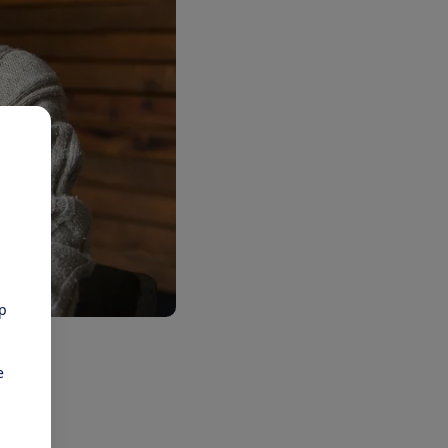
pp
25
Bij
e
oos
unnen