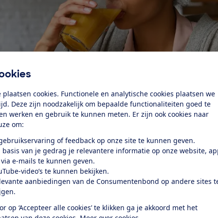
ookies
 plaatsen cookies. Functionele en analytische cookies plaatsen we
tijd. Deze zijn noodzakelijk om bepaalde functionaliteiten goed te
ten werken en gebruik te kunnen meten. Er zijn ook cookies naar
uze om:
 gebruikservaring of feedback op onze site te kunnen geven.
 basis van je gedrag je relevantere informatie op onze website, a
 via e-mails te kunnen geven.
n juni
(pdf) liet de Consumentenbond in een laboratorium 
uTube-video’s te kunnen bekijken.
eelde ze in in categorieën van niet erosief tot erg erosief. 
levante aanbiedingen van de Consumentenbond op andere sites t
zuur van tanden en kiezen op, wat het gebit gevoelig en br
ijgen.
ur in dranken, maar de voedingszuren zoals citroenzuur k
or op ‘Accepteer alle cookies’ te klikken ga je akkoord met het
n.
aatsen van deze cookies.
Meer over cookies.