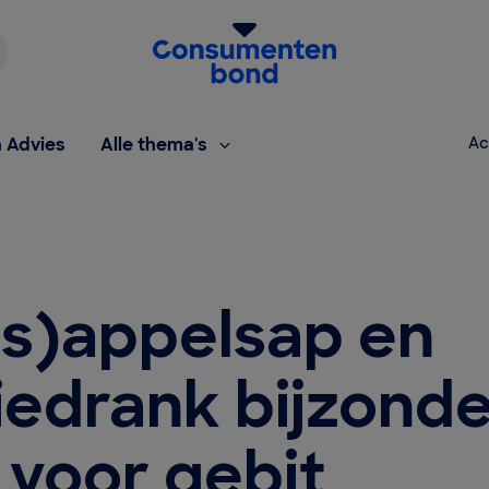
Homepage van de Consumentenbond
h Advies
Alle thema's
Ac
as)appelsap en
iedrank bijzond
 voor gebit