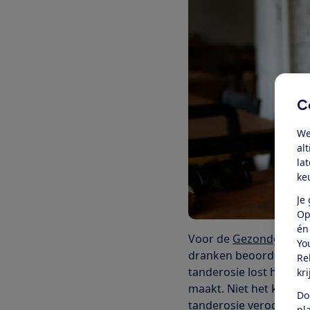
C
We
al
la
ke
Je
Op
én
Voor de
Gezondgids va
Yo
dranken beoordelen en d
Re
tanderosie lost het gla
kr
maakt. Niet het koolzu
Do
tanderosie veroorzake
pl