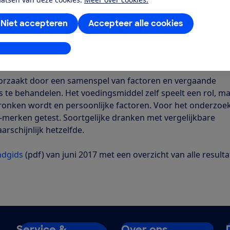
e bevatten vrijwel altijd voedingszuren. Van de onderzochte
andere alcoholvrij bier en bruisend water met of zonder s
Niet accepteren
Accepteer alle cookies
gewone thee, melk en water met schijfjes citroen zijn bijvoo
stellingen aanpassen
el
orzaakt door een samenspel van factoren en vergaande
ks te behandelen. Het voedingsmiddel zelf speelt een rol, m
ronken wordt en persoonlijke factoren. Voor het onderzoe
merken getest. Soortgelijke dranken met vergelijkbare
rschijnlijk hetzelfde.
ndgids
(pdf) van juni 2017 met een overzicht van alle result
Service &
Over ons