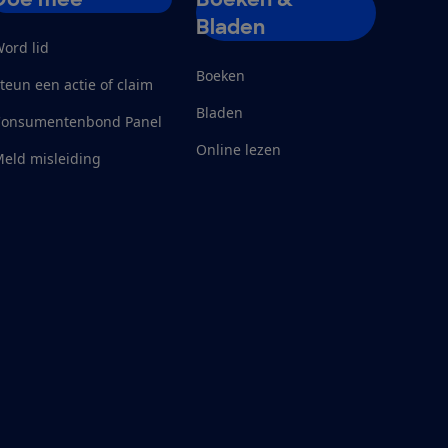
Bladen
ord lid
Boeken
teun een actie of claim
Bladen
Consumentenbond Panel
Online lezen
eld misleiding