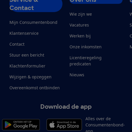
Contact
Wie zijn we
W
Mijn Consumentenbond
Vacatures
S
Klantenservice
Werken bij
Contact
Onze inkomsten
M
Stuur een bericht
Licentieregeling
predicaten
Klachtenformulier
Nieuws
Wijzigen & opzeggen
Overeenkomst ontbinden
Download de app
Alles over de
Consumentenbond-
app