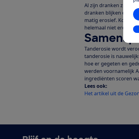
Al zijn dranken zoet, z
dranken blijken onder 
matig erosief. Koffie, 
helemaal niet erosief.
In
Samensp
Tanderosie wordt vero
tanderosie is nauwelij
hoe er gegeten en ged
werden voornamelijk A-
ingrediënten scoren waa
Lees ook:
Het artikel uit de Gezo