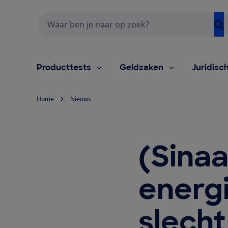
Zoeken
Producttests
Geldzaken
Juridisc
Home
Nieuws
(Sina
energ
slecht