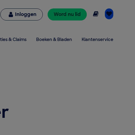
Online lezen
Inloggen
Word nu lid
ties & Claims
Boeken & Bladen
Klantenservice
er