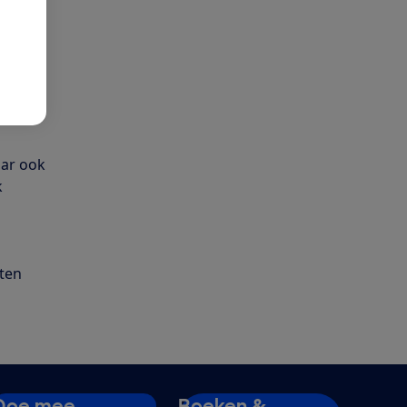
maakje
rbeeld
aar ook
k
aten
Doe mee
Boeken &