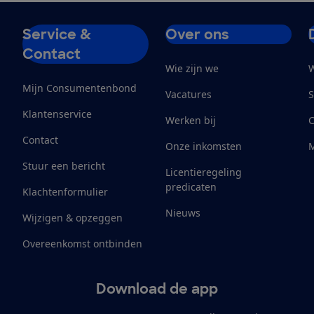
Service &
Over ons
Contact
Wie zijn we
W
Mijn Consumentenbond
Vacatures
S
Klantenservice
Werken bij
Contact
Onze inkomsten
M
Stuur een bericht
Licentieregeling
predicaten
Klachtenformulier
Nieuws
Wijzigen & opzeggen
Overeenkomst ontbinden
Download de app