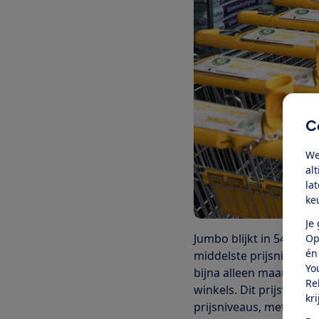
C
We
al
la
ke
Je
Jumbo blijkt in 54% van
Op
én
middelste prijsniveau e
Yo
bijna alleen maar duur
Re
winkels. Dit prijsversch
kr
prijsniveaus, met name