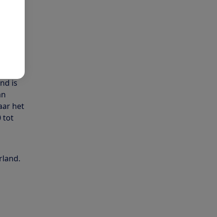
enten
7000
ussen
nd is
an
aar het
 tot
rland.