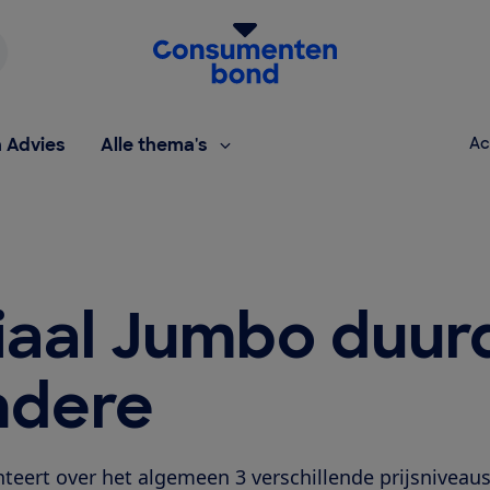
Homepage van de Consumentenbond
h Advies
Alle thema's
Ac
liaal Jumbo duur
ndere
eert over het algemeen 3 verschillende prijsniveaus, 