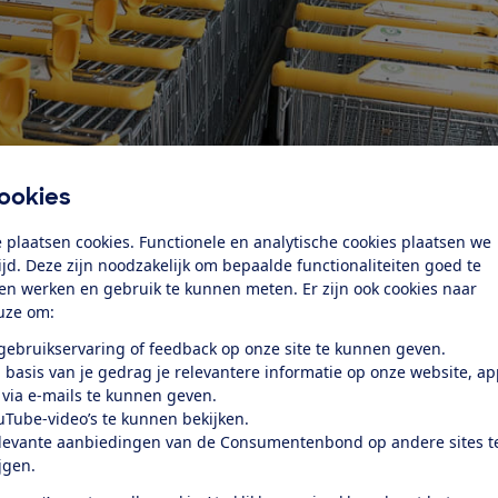
ookies
 plaatsen cookies. Functionele en analytische cookies plaatsen we
tijd. Deze zijn noodzakelijk om bepaalde functionaliteiten goed te
ten werken en gebruik te kunnen meten. Er zijn ook cookies naar
uze om:
 gebruikservaring of feedback op onze site te kunnen geven.
 zijn filialen hun hoogste prijsniveau te hanteren, in 32% hu
 basis van je gedrag je relevantere informatie op onze website, a
 via e-mails te kunnen geven.
n in 14% hun laagste. In Friesland, Groningen en Limburg zi
uTube-video’s te kunnen bekijken.
dere Jumbo’s, meer richting de Randstad zitten de goedkop
levante aanbiedingen van de Consumentenbond op andere sites t
il is vooral te zien bij de A-merken. Hoogvliet hanteert 2
ijgen.
 voor hun huismerken. Bij Jumbo en Hoogvliet gelden de