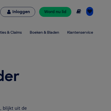
Online lezen
Inloggen
Word nu lid
ties & Claims
Boeken & Bladen
Klantenservice
der
blijkt uit de