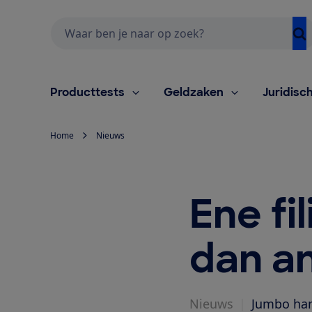
Zoeken
Producttests
Geldzaken
Juridisc
Home
Nieuws
Ene fi
dan a
Nieuws
|
Jumbo hant