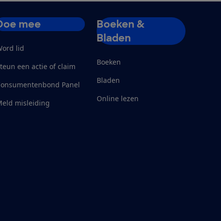
Doe mee
Boeken &
Bladen
ord lid
Boeken
teun een actie of claim
Bladen
Consumentenbond Panel
Online lezen
eld misleiding