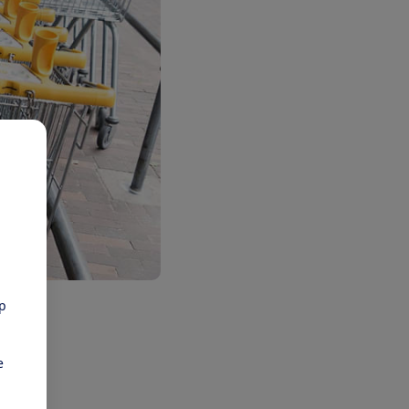
n
pp
jn er
ere
e