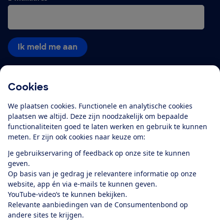
Ik meld me aan
Cookies
Service & Contact
We plaatsen cookies. Functionele en analytische cookies
Over ons
plaatsen we altijd. Deze zijn noodzakelijk om bepaalde
functionaliteiten goed te laten werken en gebruik te kunnen
meten. Er zijn ook cookies naar keuze om:
Doe mee
Je gebruikservaring of feedback op onze site te kunnen
geven.
Boeken & Bladen
Op basis van je gedrag je relevantere informatie op onze
website, app én via e-mails te kunnen geven.
YouTube-video’s te kunnen bekijken.
Relevante aanbiedingen van de Consumentenbond op
Download de app
andere sites te krijgen.