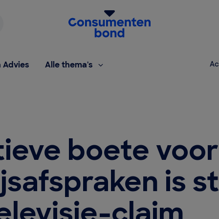
Homepage van de Consumentenbond
h Advies
Alle thema's
Ac
tieve boete voo
jsafspraken is s
elevisie-claim