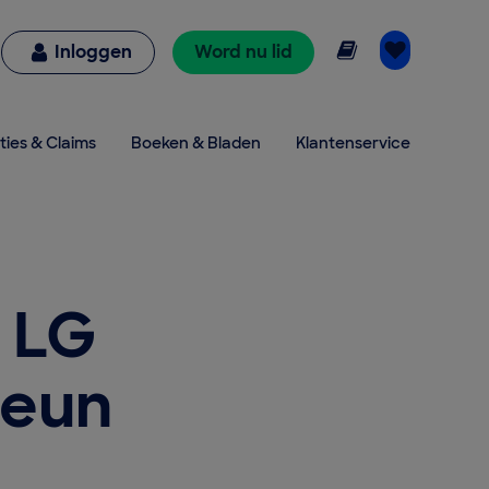
Online lezen
Inloggen
Word nu lid
ties & Claims
Boeken & Bladen
Klantenservice
r LG
teun