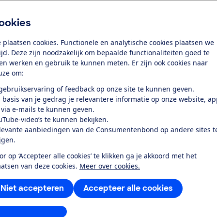
etten televisiefabrikanten LG en Samsung winkeliers onder
er een bepaalde prijs te verkopen. Voor deze verboden afsp
ookies
n 8 miljoen euro opgelegd. LG maakte bezwaar, maar het b
iet overeen met het bewijs’.
 plaatsen cookies. Functionele en analytische cookies plaatsen we
ten benadeeld
tijd. Deze zijn noodzakelijk om bepaalde functionaliteiten goed te
ten werken en gebruik te kunnen meten. Er zijn ook cookies naar
cteur Consumentenbond: ‘Deze beslissing onderstreept het
uze om:
n van LG en de systematische benadeling van consumente
 gebruikservaring of feedback op onze site te kunnen geven.
 kochten. Dat helpt ons in onze collectieve procedure tegen 
 basis van je gedrag je relevantere informatie op onze website, a
 via e-mails te kunnen geven.
gkrijgen
uTube-video’s te kunnen bekijken.
levante aanbiedingen van de Consumentenbond op andere sites t
er van Stichting Consumenten Competition Claims: ‘Niet alle
ijgen.
afspraken met detailhandelaren, Samsung deed dit ook. Hi
or op ‘Accepteer alle cookies’ te klikken ga je akkoord met het
ntie op de televisiemarkt verstoord. Als gevolg hiervan ste
aatsen van deze cookies.
Meer over cookies.
ere merken televisies, zoals Philips, Sony en Panasonic. Ge
ongeveer 12% te veel voor een televisie. Met uitschieters 
Niet accepteren
Accepteer alle cookies
nsumenten het teveel betaalde bedrag moeten terugkrijgen.
en
stellingen aanpassen