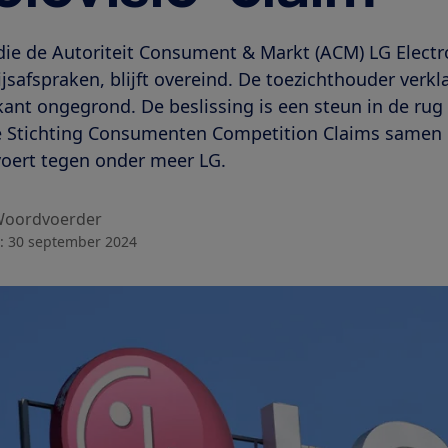
die de Autoriteit Consument & Markt (ACM) LG Elect
safspraken, blijft overeind. De toezichthouder verk
ikant ongegrond. De beslissing is een steun in de rug
e Stichting Consumenten Competition Claims samen
ert tegen onder meer LG.
oordvoerder
:
30 september 2024