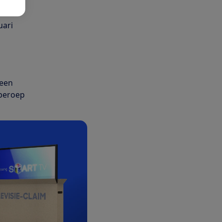
uari
 een
 beroep