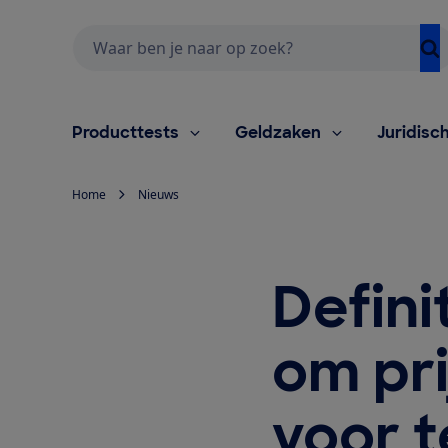
Zoeken
Producttests
Geldzaken
Juridisc
Home
Nieuws
Defini
om pri
voor t