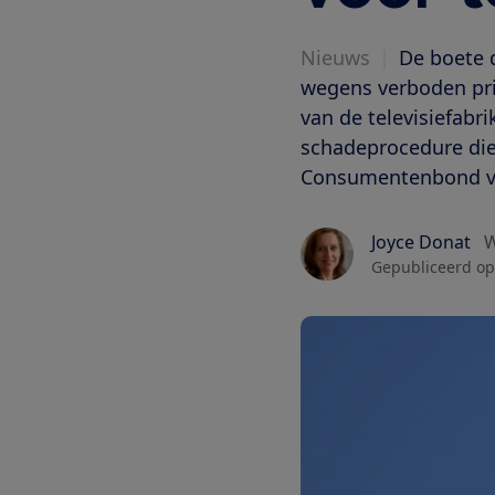
Nieuws
|
De boete 
wegens verboden prij
van de televisiefabr
schadeprocedure di
Consumentenbond vo
Joyce Donat
W
Gepubliceerd op