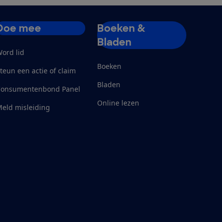
Doe mee
Boeken &
Bladen
ord lid
Boeken
teun een actie of claim
Bladen
Consumentenbond Panel
Online lezen
eld misleiding