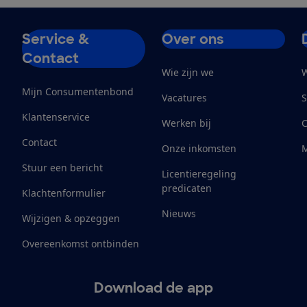
Service &
Over ons
Contact
Wie zijn we
W
Mijn Consumentenbond
Vacatures
S
Klantenservice
Werken bij
Contact
Onze inkomsten
M
Stuur een bericht
Licentieregeling
predicaten
Klachtenformulier
Nieuws
Wijzigen & opzeggen
Overeenkomst ontbinden
Download de app