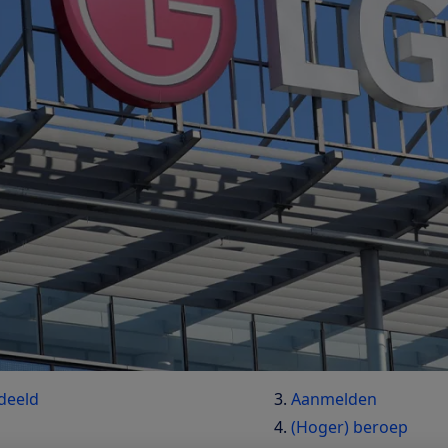
deeld
Aanmelden
(Hoger) beroep