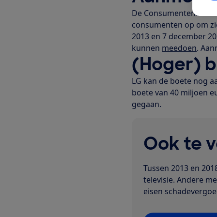
De Consumentenbond e
consumenten op om zich
2013 en 7 december 201
kunnen
meedoen
. Aan
(Hoger) 
LG kan de boete nog a
boete van 40 miljoen e
gegaan.
Ook te 
Tussen 2013 en 2018
televisie. Andere m
eisen schadevergoed