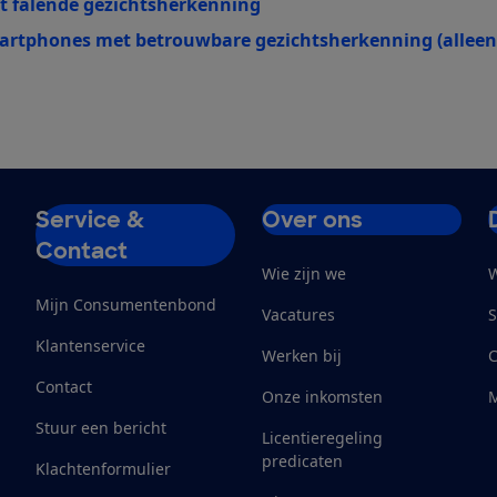
et falende gezichtsherkenning
martphones met betrouwbare gezichtsherkenning (alleen
Service &
Over ons
Contact
Wie zijn we
W
Mijn Consumentenbond
Vacatures
S
Klantenservice
Werken bij
Contact
Onze inkomsten
M
Stuur een bericht
Licentieregeling
predicaten
Klachtenformulier