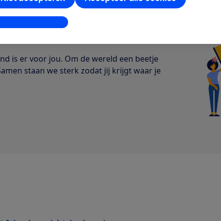
stellingen aanpassen
s
eerlijk
 is er voor jou. Om de wereld een beetje
Samen staan we sterk zodat jij krijgt waar je