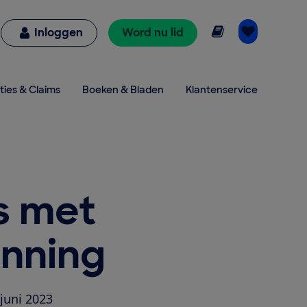
Online lezen
Inloggen
Word nu lid
ties & Claims
Boeken & Bladen
Klantenservice
s met
enning
juni 2023