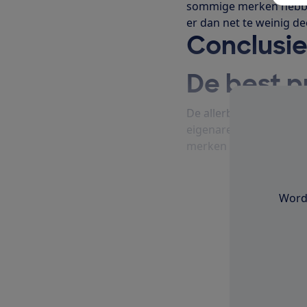
sommige merken hebben
er dan net te weinig d
Conclusi
De best p
De allerbetrouwbaarste
eigenaren van deze au
merken in 2026 score
Word 