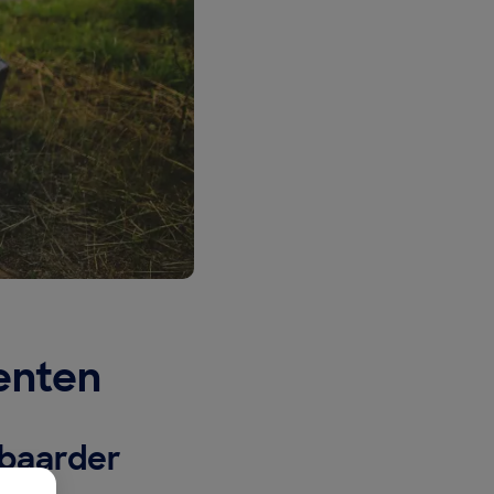
enten
wbaarder