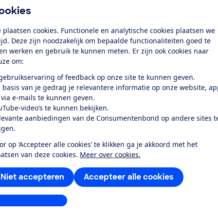
ellen zijn niet altijd betrouwbaar dan oudere of goedkop
ookies
 elektronica en onderdelen van nieuwe en duurdere auto's
 plaatsen cookies. Functionele en analytische cookies plaatsen we
t merk met gemiddeld de duurste auto's staat onderaan de
tijd. Deze zijn noodzakelijk om bepaalde functionaliteiten goed te
ken.
ten werken en gebruik te kunnen meten. Er zijn ook cookies naar
uze om:
de Chinese nieuwkomer
 gebruikservaring of feedback op onze site te kunnen geven.
 basis van je gedrag je relevantere informatie op onze website, a
veel te doen. Op veiligheidsgebied vielen ze jaren geleden 
 via e-mails te kunnen geven.
 scoren veel merken goed. En ook op betrouwbaarheid is 
uTube-video’s te kunnen bekijken.
assend goed scoort.
levante aanbiedingen van de Consumentenbond op andere sites t
ijgen.
aarheid elektrische aandrijving
or op ‘Accepteer alle cookies’ te klikken ga je akkoord met het
aatsen van deze cookies.
Meer over cookies.
s betrouwbaarder dan auto’s met een verbrandingsmotor?
en minder draaiende onderdelen, maar zijn lang niet altijd
Niet accepteren
Accepteer alle cookies
dellen zijn vaak helemaal nieuw en hebben hebben regelm
eeld in de software.
stellingen aanpassen
van 39 merken en ongeveer 300 modellen in kaart gebracht