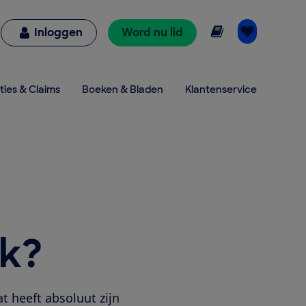
Online lezen
Inloggen
Word nu lid
ties & Claims
Boeken & Bladen
Klantenservice
k?
 heeft absoluut zijn