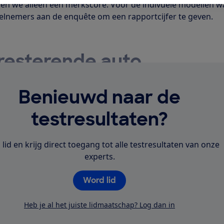
 we alleen een merkscore. Voor de indivuele modellen w
eelnemers aan de enquête om een rapportcijfer te geven.
e
resterende auto
 auto? Die komt dit jaar opnieuw opnieuw uit Japan. De
Benieuwd naar de
to rapporteerden nauwelijks mankementen. Bekijk hoe alle
n op automankementen.
testresultaten?
lid en krijg direct toegang tot alle testresultaten van onze
experts.
Word lid
Heb je al het juiste lidmaatschap? Log dan in