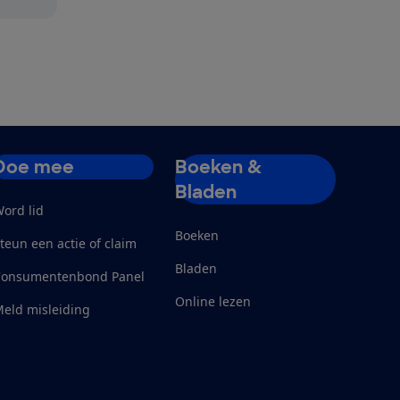
Doe mee
Boeken &
Bladen
ord lid
Boeken
teun een actie of claim
Bladen
Consumentenbond Panel
Online lezen
eld misleiding