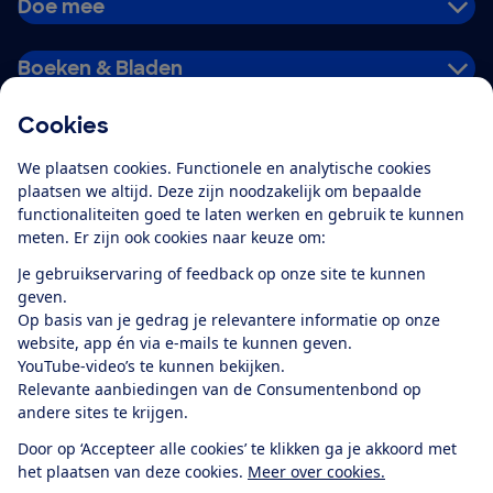
Doe mee
Boeken & Bladen
Cookies
Download de app
We plaatsen cookies. Functionele en analytische cookies
plaatsen we altijd. Deze zijn noodzakelijk om bepaalde
functionaliteiten goed te laten werken en gebruik te kunnen
meten. Er zijn ook cookies naar keuze om:
Alles over de
Consumentenbond-
Je gebruikservaring of feedback op onze site te kunnen
app
geven.
Op basis van je gedrag je relevantere informatie op onze
website, app én via e-mails te kunnen geven.
Algemene Voorwaarden
Privacyverklaring
YouTube-video’s te kunnen bekijken.
Cookiebeleid
Privacyvoorkeuren
Wijzigen & opzeggen
Relevante aanbiedingen van de Consumentenbond op
Toegankelijkheid
andere sites te krijgen.
RSS-feed nieuws
Facebook
Twitter
Instagram
Youtube
LinkedIn
Door op ‘Accepteer alle cookies’ te klikken ga je akkoord met
het plaatsen van deze cookies.
Meer over cookies.
12.901
consumenten
beoordelen de Consumentenbond
met gemiddeld