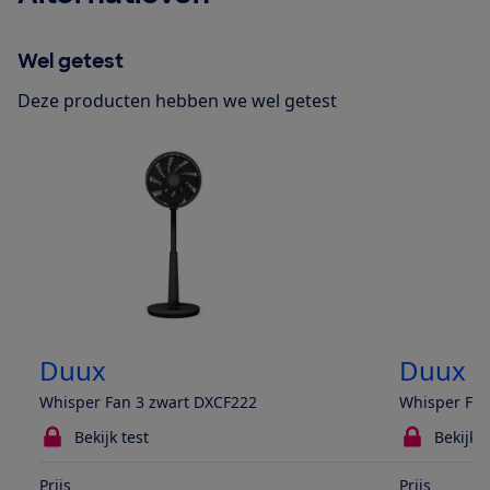
Wel getest
Deze producten hebben we wel getest
Duux
Duux
Whisper Fan 3 zwart DXCF222
Whisper Fan
Bekijk test
Bekijk t
Prijs
Prijs