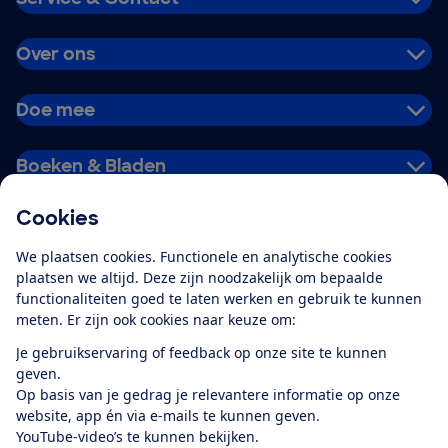
Over ons
Doe mee
Boeken & Bladen
Cookies
Download de app
We plaatsen cookies. Functionele en analytische cookies
plaatsen we altijd. Deze zijn noodzakelijk om bepaalde
functionaliteiten goed te laten werken en gebruik te kunnen
meten. Er zijn ook cookies naar keuze om:
Alles over de
Consumentenbond-
Je gebruikservaring of feedback op onze site te kunnen
app
geven.
Op basis van je gedrag je relevantere informatie op onze
website, app én via e-mails te kunnen geven.
Algemene Voorwaarden
Privacyverklaring
YouTube-video’s te kunnen bekijken.
Cookiebeleid
Privacyvoorkeuren
Wijzigen & opzeggen