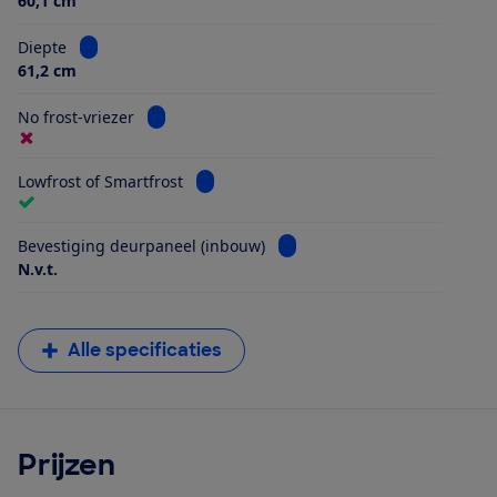
60,1 cm
Bekijk informatie voor Diepte
Diepte
61,2 cm
Bekijk informatie voor No frost-vriezer
No frost-vriezer
Bekijk informatie voor Lowfrost of Smart
Lowfrost of Smartfrost
Bekijk informatie voor Beves
Bevestiging deurpaneel (inbouw)
N.v.t.
Alle specificaties
Prijzen