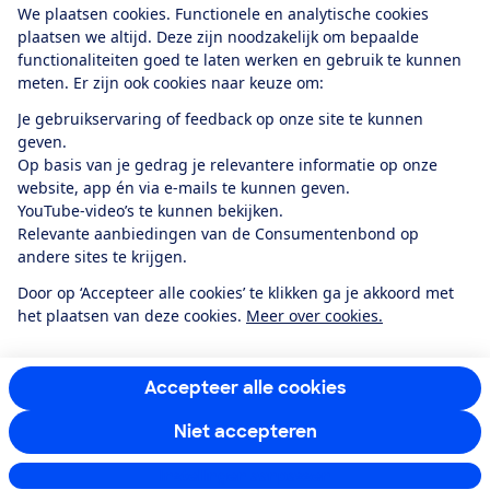
We plaatsen cookies. Functionele en analytische cookies
plaatsen we altijd. Deze zijn noodzakelijk om bepaalde
functionaliteiten goed te laten werken en gebruik te kunnen
meten. Er zijn ook cookies naar keuze om:
Alles over de
Consumentenbond-
Je gebruikservaring of feedback op onze site te kunnen
app
geven.
Op basis van je gedrag je relevantere informatie op onze
website, app én via e-mails te kunnen geven.
Algemene Voorwaarden
Privacyverklaring
YouTube-video’s te kunnen bekijken.
Cookiebeleid
Privacyvoorkeuren
Wijzigen & opzeggen
Relevante aanbiedingen van de Consumentenbond op
Toegankelijkheid
andere sites te krijgen.
RSS-feed nieuws
Facebook
Twitter
Instagram
Youtube
LinkedIn
Door op ‘Accepteer alle cookies’ te klikken ga je akkoord met
het plaatsen van deze cookies.
Meer over cookies.
12.901
consumenten
beoordelen de Consumentenbond
met gemiddeld
een
8,4
Accepteer alle cookies
Niet accepteren
Instellingen aanpassen