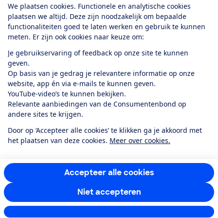
We plaatsen cookies. Functionele en analytische cookies
plaatsen we altijd. Deze zijn noodzakelijk om bepaalde
functionaliteiten goed te laten werken en gebruik te kunnen
meten. Er zijn ook cookies naar keuze om:
Alles over de
Consumentenbond-
Je gebruikservaring of feedback op onze site te kunnen
app
geven.
Op basis van je gedrag je relevantere informatie op onze
website, app én via e-mails te kunnen geven.
Algemene Voorwaarden
Privacyverklaring
YouTube-video’s te kunnen bekijken.
Cookiebeleid
Privacyvoorkeuren
Wijzigen & opzeggen
Relevante aanbiedingen van de Consumentenbond op
Toegankelijkheid
andere sites te krijgen.
RSS-feed nieuws
Facebook
Twitter
Instagram
Youtube
LinkedIn
Door op ‘Accepteer alle cookies’ te klikken ga je akkoord met
het plaatsen van deze cookies.
Meer over cookies.
12.901
consumenten
beoordelen de Consumentenbond
met gemiddeld
een
8,4
Accepteer alle cookies
Niet accepteren
Instellingen aanpassen