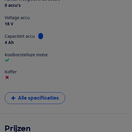
0 accu's
Voltage accu
18 V
Bekijk informatie voor Capaciteit accu
Capaciteit accu
4 Ah
Koolborstelloze motor
Koffer
Alle specificaties
Prijzen