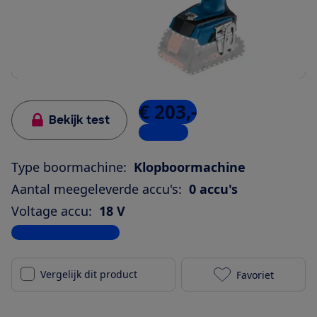
€ 203,-
Bekijk test
5 winkels
Type boormachine:
Klopboormachine
Aantal meegeleverde accu's:
0 accu's
Voltage accu:
18 V
Bekijk alle specificaties
Vergelijk dit product
Favoriet
Bosch Profess