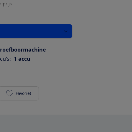
htprijs
hroefboormachine
cu's:
1 accu
Favoriet
Lux 20V accuboormachine (1 accu 2.0 Ah) toevoegen