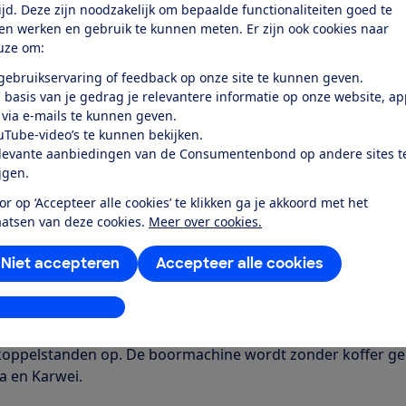
tijd. Deze zijn noodzakelijk om bepaalde functionaliteiten goed te
k toegang tot deze test?
ten werken en gebruik te kunnen meten. Er zijn ook cookies naar
uze om:
Word lid
 gebruikservaring of feedback op onze site te kunnen geven.
 basis van je gedrag je relevantere informatie op onze website, a
 via e-mails te kunnen geven.
Al lid? Log in
uTube-video’s te kunnen bekijken.
levante aanbiedingen van de Consumentenbond op andere sites t
ijgen.
or op ‘Accepteer alle cookies’ te klikken ga je akkoord met het
aatsen van deze cookies.
Meer over cookies.
Niet accepteren
Accepteer alle cookies
r dit product
even door de Consumentenbond
stellingen aanpassen
 20V accuboormachine (1 accu 2.0 Ah) is een accuschroefboo
koppelstanden op. De boormachine wordt zonder koffer gele
 en Karwei.