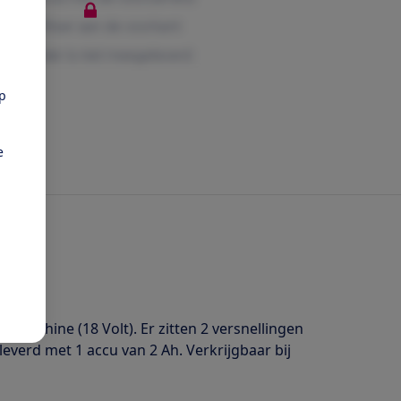
pp
e
rmachine (18 Volt). Er zitten 2 versnellingen
verd met 1 accu van 2 Ah. Verkrijgbaar bij