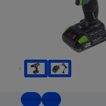
Testresultaat
Specificaties