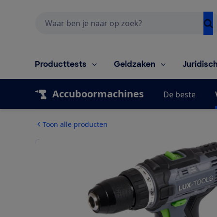
Zoeken
Producttests
Geldzaken
Juridisc
Accuboormachines
De beste
Toon alle producten