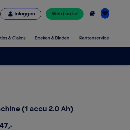
Online lezen
Inloggen
Word nu lid
ties & Claims
Boeken & Bladen
Klantenservice
hine (1 accu 2.0 Ah)
47,-