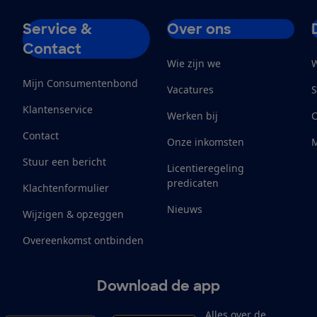
Service &
Over ons
Contact
Wie zijn we
W
Mijn Consumentenbond
Vacatures
S
Klantenservice
Werken bij
Contact
Onze inkomsten
M
Stuur een bericht
Licentieregeling
predicaten
Klachtenformulier
Nieuws
Wijzigen & opzeggen
Overeenkomst ontbinden
Download de app
Alles over de