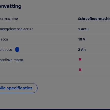
nvatting
oormachine
Schroefboormachi
meegeleverde accu's
1 accu
 accu
18 V
Bekijk informatie voor Capaciteit accu
eit accu
2 Ah
stelloze motor
Alle specificaties