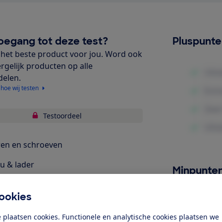
oegang tot deze test?
Pluspunt
het beste product voor jou. Word ook
ergelijk producten op alle
delen.
 hoe wij testen
Testoordeel
en en schroeven
u & lader
Minpunte
bruiksgemak
ookies
elijkheid & veiligheid
 plaatsen cookies. Functionele en analytische cookies plaatsen we