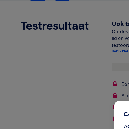
Testresultaat
Ook t
Ontdek 
lid en v
testoor
Bekijk hier
Bor
Acc
Ge
C
Deg
We