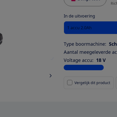
Ric
In de uitvoering
1 accu 2.0Ah
Type boormachine:
Sc
Aantal meegeleverde ac
Voltage accu:
18 V
Bekijk alle specificaties
Vergelijk dit product