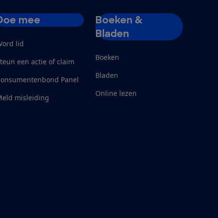
Doe mee
Boeken &
Bladen
ord lid
Boeken
teun een actie of claim
Bladen
Consumentenbond Panel
Online lezen
eld misleiding