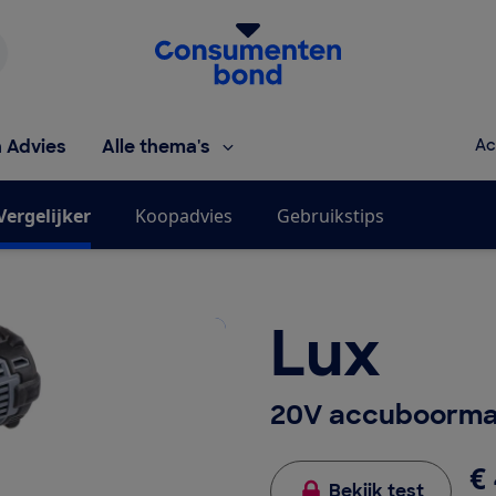
Homepage van de Consumentenbond
h Advies
Alle thema's
Ac
Vergelijker
Koopadvies
Gebruikstips
Lux
20V accuboormac
€ 
Bekijk test