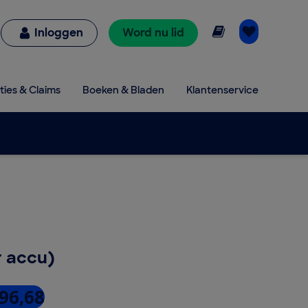
Online lezen
Inloggen
Word nu lid
ties & Claims
Boeken & Bladen
Klantenservice
 accu)
 96,68