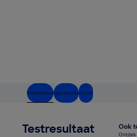
Testresultaat
Specificaties
Prijzen
Testresultaat
Ook t
Ontdek 