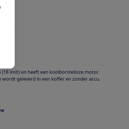
e
18 Volt) en heeft een koolborstelloze motor.
 wordt geleverd in een koffer en zonder accu.
ne