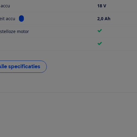
 accu
18 V
Bekijk informatie voor Capaciteit accu
eit accu
2,0 Ah
stelloze motor
Alle specificaties