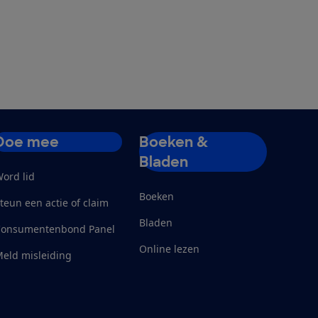
Doe mee
Boeken &
Bladen
ord lid
Boeken
teun een actie of claim
Bladen
Consumentenbond Panel
Online lezen
eld misleiding