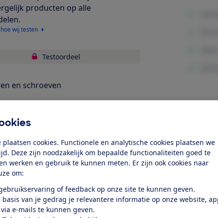
ergelijk producten op alle
delen.
 hoe wij testen
Testoordeel
en en schroeven
u & lader
Minpunte
ookies
bruiksgemak
 plaatsen cookies. Functionele en analytische cookies plaatsen we
elijkheid & veiligheid
tijd. Deze zijn noodzakelijk om bepaalde functionaliteiten goed te
ten werken en gebruik te kunnen meten. Er zijn ook cookies naar
k toegang tot deze test?
uze om:
 gebruikservaring of feedback op onze site te kunnen geven.
 basis van je gedrag je relevantere informatie op onze website, a
Word lid
 via e-mails te kunnen geven.