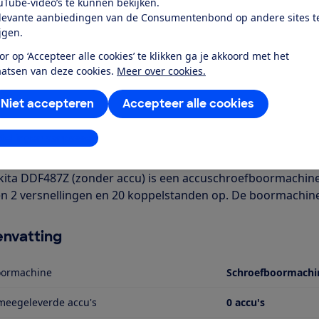
uTube-video’s te kunnen bekijken.
levante aanbiedingen van de Consumentenbond op andere sites t
Al lid? Log in
ijgen.
or op ‘Accepteer alle cookies’ te klikken ga je akkoord met het
aatsen van deze cookies.
Meer over cookies.
Niet accepteren
Accepteer alle cookies
r dit product
stellingen aanpassen
even door de Consumentenbond
ita DDF487Z (zonder accu) is een accuschroefboormachine (
ten 2 versnellingen en 20 koppelstanden op. De boormachine
nvatting
oormachine
Schroefboormachi
meegeleverde accu's
0 accu's