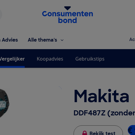
Homepage van de Consumentenbond
h Advies
Alle thema's
Ac
Vergelijker
Koopadvies
Gebruikstips
Makita
DDF487Z (zonder
€
Bekijk test