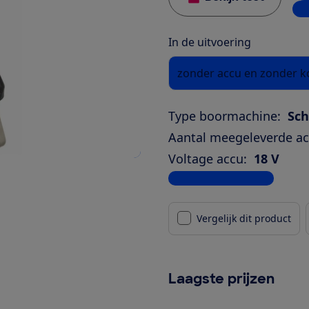
5 w
In de uitvoering
zonder accu en zonder k
Type boormachine:
Sc
Aantal meegeleverde ac
Voltage accu:
18 V
Bekijk alle specificaties
Vergelijk dit product
Laagste prijzen