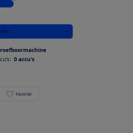
inkels
offer
hroefboormachine
cu's:
0 accu's
Favoriet
Makita DDF487Z (zonder accu) toevoegen aan je fa