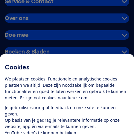
Service & Contact
Over ons
Doe mee
Boeken & Bladen
Cookies
Download de app
We plaatsen cookies. Functionele en analytische cookies
plaatsen we altijd. Deze zijn noodzakelijk om bepaalde
functionaliteiten goed te laten werken en gebruik te kunnen
meten. Er zijn ook cookies naar keuze om:
Alles over de
Consumentenbond-
Je gebruikservaring of feedback op onze site te kunnen
app
geven.
Op basis van je gedrag je relevantere informatie op onze
website, app én via e-mails te kunnen geven.
Algemene Voorwaarden
Privacyverklaring
YouTube-video’s te kunnen bekijken.