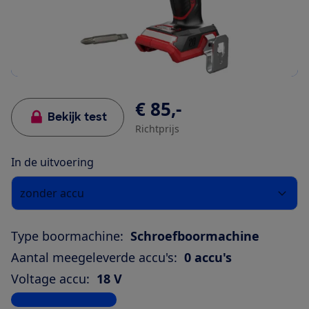
€ 85,-
Bekijk test
Richtprijs
In de uitvoering
zonder accu
Type boormachine:
Schroefboormachine
Aantal meegeleverde accu's:
0 accu's
Voltage accu:
18 V
Bekijk alle specificaties