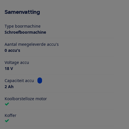
Samenvatting
Type boormachine
Schroefboormachine
Aantal meegeleverde accu's
0 accu's
Voltage accu
18 V
Bekijk informatie voor Capaciteit accu
Capaciteit accu
2 Ah
Koolborstelloze motor
Koffer