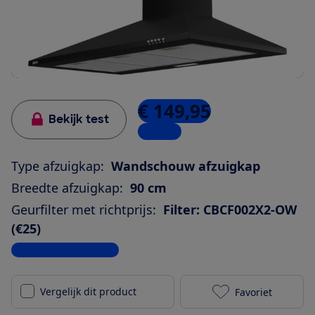
€ 149,95
Bekijk test
1 winkel
Type afzuigkap:
Wandschouw afzuigkap
Breedte afzuigkap:
90 cm
Geurfilter met richtprijs:
Filter: CBCF002X2-OW
(€25)
Bekijk alle specificaties
Vergelijk dit product
Favoriet
Ciarra CBCB92