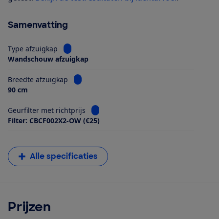
Samenvatting
Bekijk informatie voor Type afzuigkap
Type afzuigkap
Wandschouw afzuigkap
Bekijk informatie voor Breedte afzuigkap
Breedte afzuigkap
90 cm
Bekijk informatie voor Geurfilter met ri
Geurfilter met richtprijs
Filter: CBCF002X2-OW (€25)
Alle specificaties
Prijzen